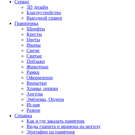
Сервис
3D дизайн
Благоустройство
Выездной гравер
Гравировка
Шрифты
Кресты
Цветы
Иконы
Свечи
Святые
Пейзажи
Животные
Рамки
Оформление
Виньетки
Храмы, церкви
Ангелы
Эмблемы, Ордена
Ислам
Разное
Справка
Как и где заказать памятник
Виды гранита и мрамора на могилу
Эпитафии на памятник