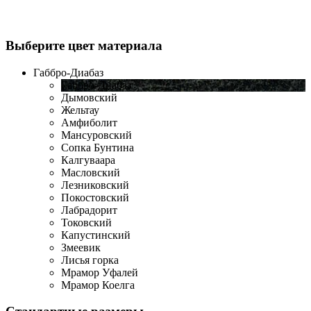
Выберите цвет материала
Габбро-Диабаз
Габбро-Диабаз
Дымовский
Жельтау
Амфиболит
Мансуровский
Сопка Бунтина
Калгуваара
Масловский
Лезниковский
Покостовский
Лабрадорит
Токовский
Капустинский
Змеевик
Лисья горка
Мрамор Уфалей
Мрамор Коелга