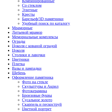
Комбинированные
Со стеклом
Элитные
Кресты
Барельеф/3D памятники
Удобный поиск по каталогу
Мраморные
Литьевой мрамор
Мемориальные комплексы
Ограды
Цоколя с кованой оградой
Цоколя
Столики и лавочки
Цветники
Плитка
Вазы и лампадки
Щебень
Оформление памятника
Фото на стекле
Скульптуры и Акрил
Фотокерамика
Бронзовые буквы
Сусальное золото
Скарпель и пескоструй
Цветной портрет