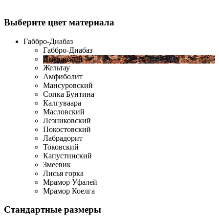
Выберите цвет материала
Габбро-Диабаз
Габбро-Диабаз
Дымовский
Жельтау
Амфиболит
Мансуровский
Сопка Бунтина
Калгуваара
Масловский
Лезниковский
Покостовский
Лабрадорит
Токовский
Капустинский
Змеевик
Лисья горка
Мрамор Уфалей
Мрамор Коелга
Стандартные размеры