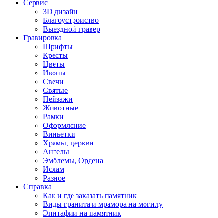
Сервис
3D дизайн
Благоустройство
Выездной гравер
Гравировка
Шрифты
Кресты
Цветы
Иконы
Свечи
Святые
Пейзажи
Животные
Рамки
Оформление
Виньетки
Храмы, церкви
Ангелы
Эмблемы, Ордена
Ислам
Разное
Справка
Как и где заказать памятник
Виды гранита и мрамора на могилу
Эпитафии на памятник