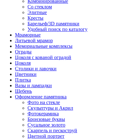
Комбинированные
Со стеклом
Элитные
Кресты
Барельеф/3D памятники
Удобный поиск по каталогу
Мраморные
Литьевой мрамор
Мемориальные комплексы
Ограды
Цоколя с кованой оградой
Цоколя
Столики и лавочки
Цветники
Плитка
Вазы и лампадки
Щебень
Оформление памятника
Фото на стекле
Скульптуры и Акрил
Фотокерамика
Бронзовые буквы
Сусальное золото
Скарпель и пескоструй
Цветной портрет