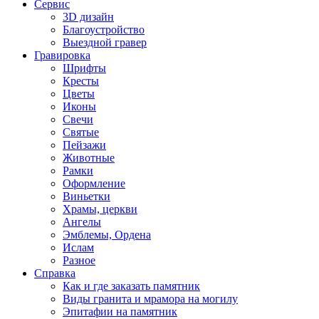
Сервис
3D дизайн
Благоустройство
Выездной гравер
Гравировка
Шрифты
Кресты
Цветы
Иконы
Свечи
Святые
Пейзажи
Животные
Рамки
Оформление
Виньетки
Храмы, церкви
Ангелы
Эмблемы, Ордена
Ислам
Разное
Справка
Как и где заказать памятник
Виды гранита и мрамора на могилу
Эпитафии на памятник