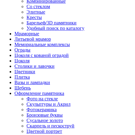
Комбинированные
Со стеклом
Элитные
Кресты
Барельеф/3D памятники
Удобный поиск по каталогу
Мраморные
Литьевой мрамор
Мемориальные комплексы
Ограды
Цоколя с кованой оградой
Цоколя
Столики и лавочки
Цветники
Плитка
Вазы и лампадки
Щебень
Оформление памятника
Фото на стекле
Скульптуры и Акрил
Фотокерамика
Бронзовые буквы
Сусальное золото
Скарпель и пескоструй
Цветной портрет