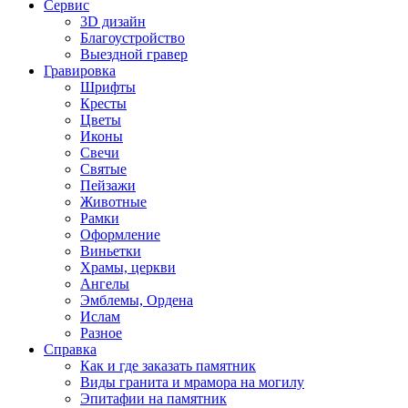
Сервис
3D дизайн
Благоустройство
Выездной гравер
Гравировка
Шрифты
Кресты
Цветы
Иконы
Свечи
Святые
Пейзажи
Животные
Рамки
Оформление
Виньетки
Храмы, церкви
Ангелы
Эмблемы, Ордена
Ислам
Разное
Справка
Как и где заказать памятник
Виды гранита и мрамора на могилу
Эпитафии на памятник