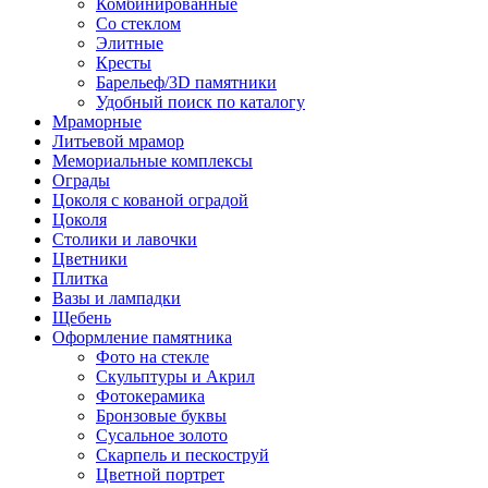
Комбинированные
Со стеклом
Элитные
Кресты
Барельеф/3D памятники
Удобный поиск по каталогу
Мраморные
Литьевой мрамор
Мемориальные комплексы
Ограды
Цоколя с кованой оградой
Цоколя
Столики и лавочки
Цветники
Плитка
Вазы и лампадки
Щебень
Оформление памятника
Фото на стекле
Скульптуры и Акрил
Фотокерамика
Бронзовые буквы
Сусальное золото
Скарпель и пескоструй
Цветной портрет