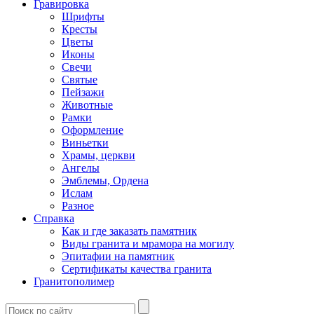
Гравировка
Шрифты
Кресты
Цветы
Иконы
Свечи
Святые
Пейзажи
Животные
Рамки
Оформление
Виньетки
Храмы, церкви
Ангелы
Эмблемы, Ордена
Ислам
Разное
Справка
Как и где заказать памятник
Виды гранита и мрамора на могилу
Эпитафии на памятник
Сертификаты качества гранита
Гранитополимер