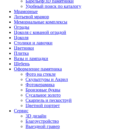
Барельеф/3D памятники
Удобный поиск по каталогу
Мраморные
Литьевой мрамор
Мемориальные комплексы
Ограды
Цоколя с кованой оградой
Цоколя
Столики и лавочки
Цветники
Плитка
Вазы и лампадки
Щебень
Оформление памятника
Фото на стекле
Скульптуры и Акрил
Фотокерамика
Бронзовые буквы
Сусальное золото
Скарпель и пескоструй
Цветной портрет
Сервис
3D дизайн
Благоустройство
Выездной гравер