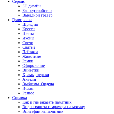
Сервис
3D дизайн
Благоустройство
Выездной гравер
Гравировка
Шрифты
Кресты
Цветы
Иконы
Свечи
Святые
Пейзажи
Животные
Рамки
Оформление
Виньетки
Храмы, церкви
Ангелы
Эмблемы, Ордена
Ислам
Разное
Справка
Как и где заказать памятник
Виды гранита и мрамора на могилу
Эпитафии на памятник