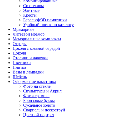
Комбинированные
Со стеклом
Элитные
Кресты
Барельеф/3D памятники
Удобный поиск по каталогу
Мраморные
Литьевой мрамор
Мемориальные комплексы
Ограды
Цоколя с кованой оградой
Цоколя
Столики и лавочки
Цветники
Плитка
Вазы и лампадки
Щебень
Оформление памятника
Фото на стекле
Скульптуры и Акрил
Фотокерамика
Бронзовые буквы
Сусальное золото
Скарпель и пескоструй
Цветной портрет