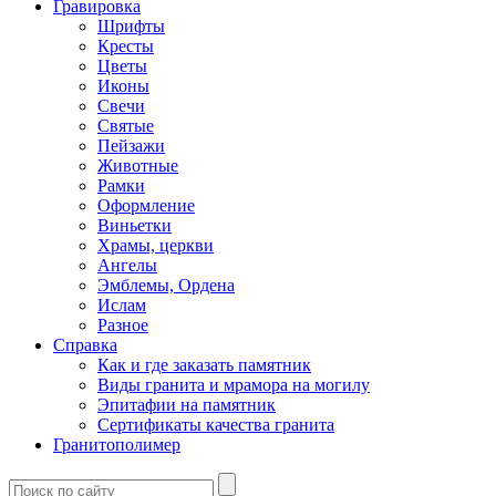
Гравировка
Шрифты
Кресты
Цветы
Иконы
Свечи
Святые
Пейзажи
Животные
Рамки
Оформление
Виньетки
Храмы, церкви
Ангелы
Эмблемы, Ордена
Ислам
Разное
Справка
Как и где заказать памятник
Виды гранита и мрамора на могилу
Эпитафии на памятник
Сертификаты качества гранита
Гранитополимер