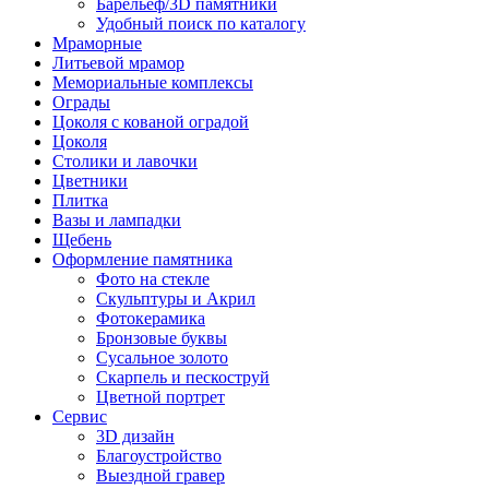
Барельеф/3D памятники
Удобный поиск по каталогу
Мраморные
Литьевой мрамор
Мемориальные комплексы
Ограды
Цоколя с кованой оградой
Цоколя
Столики и лавочки
Цветники
Плитка
Вазы и лампадки
Щебень
Оформление памятника
Фото на стекле
Скульптуры и Акрил
Фотокерамика
Бронзовые буквы
Сусальное золото
Скарпель и пескоструй
Цветной портрет
Сервис
3D дизайн
Благоустройство
Выездной гравер