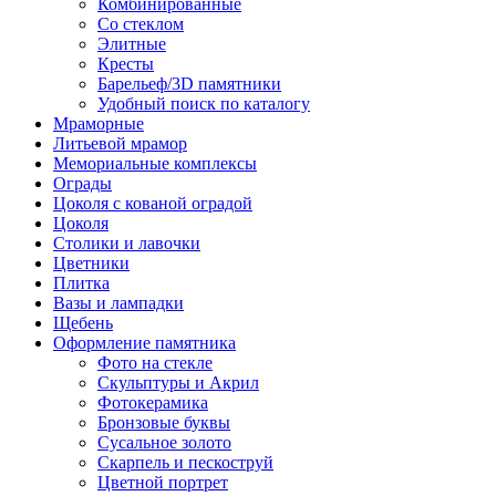
Комбинированные
Со стеклом
Элитные
Кресты
Барельеф/3D памятники
Удобный поиск по каталогу
Мраморные
Литьевой мрамор
Мемориальные комплексы
Ограды
Цоколя с кованой оградой
Цоколя
Столики и лавочки
Цветники
Плитка
Вазы и лампадки
Щебень
Оформление памятника
Фото на стекле
Скульптуры и Акрил
Фотокерамика
Бронзовые буквы
Сусальное золото
Скарпель и пескоструй
Цветной портрет