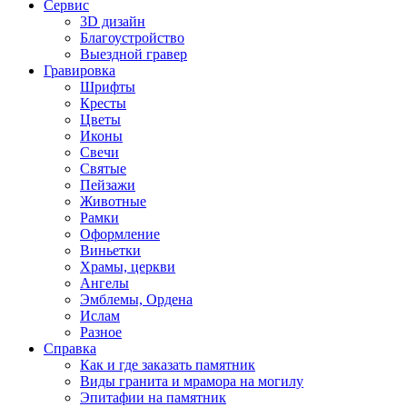
Сервис
3D дизайн
Благоустройство
Выездной гравер
Гравировка
Шрифты
Кресты
Цветы
Иконы
Свечи
Святые
Пейзажи
Животные
Рамки
Оформление
Виньетки
Храмы, церкви
Ангелы
Эмблемы, Ордена
Ислам
Разное
Справка
Как и где заказать памятник
Виды гранита и мрамора на могилу
Эпитафии на памятник