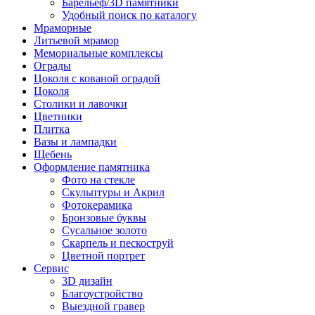
Барельеф/3D памятники
Удобный поиск по каталогу
Мраморные
Литьевой мрамор
Мемориальные комплексы
Ограды
Цоколя с кованой оградой
Цоколя
Столики и лавочки
Цветники
Плитка
Вазы и лампадки
Щебень
Оформление памятника
Фото на стекле
Скульптуры и Акрил
Фотокерамика
Бронзовые буквы
Сусальное золото
Скарпель и пескоструй
Цветной портрет
Сервис
3D дизайн
Благоустройство
Выездной гравер