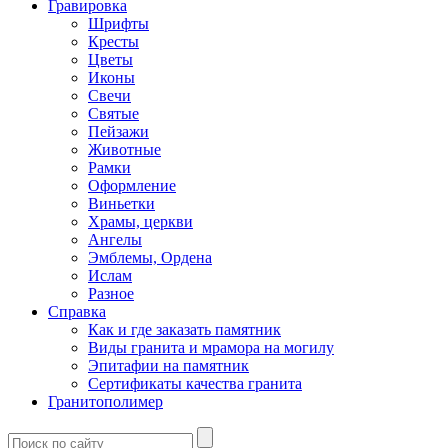
Гравировка
Шрифты
Кресты
Цветы
Иконы
Свечи
Святые
Пейзажи
Животные
Рамки
Оформление
Виньетки
Храмы, церкви
Ангелы
Эмблемы, Ордена
Ислам
Разное
Справка
Как и где заказать памятник
Виды гранита и мрамора на могилу
Эпитафии на памятник
Сертификаты качества гранита
Гранитополимер