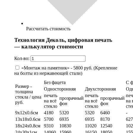
Рассчитать стоимость
Технология Деколь, цифровая печать
— калькулятор стоимости
Кол-во:
«Монтаж на памятник» - 5800 руб. (Крепление
на болты из нержавеющей стали)
Без фацета
С 
Размер -
Односторонняя
Двухсторонняя
Од
толщина
печать
печать
печ
стекла / цена
прозрачный
прозрачный
на всё
на всё
на 
руб.
фон
фон
стекло
стекло
сте
9х12х0.6см
4180
5320
5320
6460
-
13х18х0.6см
5700
6935
6935
8170
627
18х24х0.8см
9310
10830
11020
12540
102
24х30х1см
14060
15960
16150
18050
155