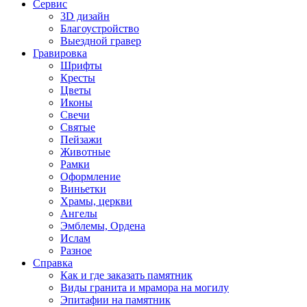
Сервис
3D дизайн
Благоустройство
Выездной гравер
Гравировка
Шрифты
Кресты
Цветы
Иконы
Свечи
Святые
Пейзажи
Животные
Рамки
Оформление
Виньетки
Храмы, церкви
Ангелы
Эмблемы, Ордена
Ислам
Разное
Справка
Как и где заказать памятник
Виды гранита и мрамора на могилу
Эпитафии на памятник