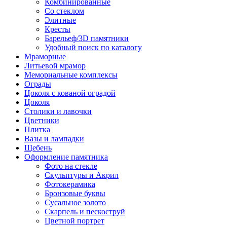
Комбинированные
Со стеклом
Элитные
Кресты
Барельеф/3D памятники
Удобный поиск по каталогу
Мраморные
Литьевой мрамор
Мемориальные комплексы
Ограды
Цоколя с кованой оградой
Цоколя
Столики и лавочки
Цветники
Плитка
Вазы и лампадки
Щебень
Оформление памятника
Фото на стекле
Скульптуры и Акрил
Фотокерамика
Бронзовые буквы
Сусальное золото
Скарпель и пескоструй
Цветной портрет