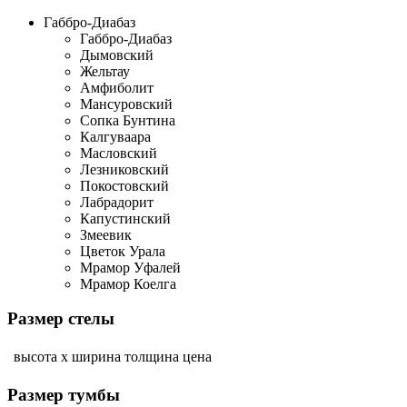
Габбро-Диабаз
Габбро-Диабаз
Дымовский
Жельтау
Амфиболит
Мансуровский
Сопка Бунтина
Калгуваара
Масловский
Лезниковский
Покостовский
Лабрадорит
Капустинский
Змеевик
Цветок Урала
Мрамор Уфалей
Мрамор Коелга
Размер стелы
высота х ширина
толщина
цена
Размер тумбы