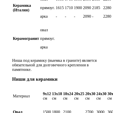
Керамика
прямоуг.
1615
1710
1900
2090
2185
2280
(Италия)
арка
-
-
-
2090
-
2280
овал
Керамогранит
прямоуг.
арка
Ниша под керамику (выемка в граните) является
обязательной для долговечного крепления в
памятнике.
Ниши для керамики
9х12
13х18
18х24
20х25
20х30
24х30
30
Материал
см
см
см
см
см
см
см
Овал
1500
1800
2100
2700
3000
36