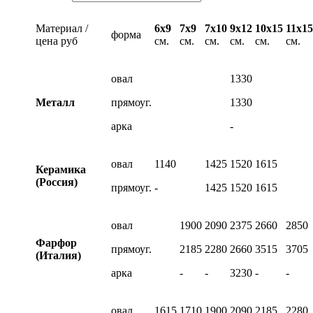
Материал /
6х9
7х9
7х10
9х12
10х15
11х15
форма
цена руб
см.
см.
см.
см.
см.
см.
овал
1330
Металл
прямоуг.
1330
арка
-
овал
1140
1425
1520
1615
Керамика
(Россия)
прямоуг.
-
1425
1520
1615
овал
1900
2090
2375
2660
2850
Фарфор
прямоуг.
2185
2280
2660
3515
3705
(Италия)
арка
-
-
3230
-
-
овал
1615
1710
1900
2090
2185
2280