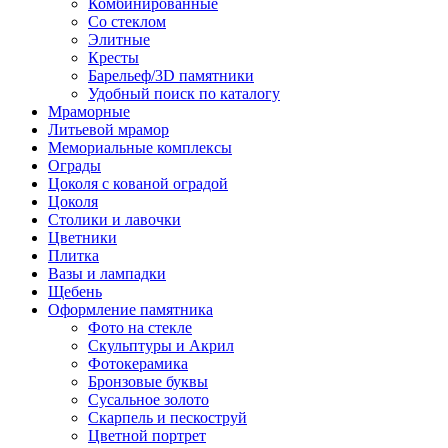
Комбинированные
Со стеклом
Элитные
Кресты
Барельеф/3D памятники
Удобный поиск по каталогу
Мраморные
Литьевой мрамор
Мемориальные комплексы
Ограды
Цоколя с кованой оградой
Цоколя
Столики и лавочки
Цветники
Плитка
Вазы и лампадки
Щебень
Оформление памятника
Фото на стекле
Скульптуры и Акрил
Фотокерамика
Бронзовые буквы
Сусальное золото
Скарпель и пескоструй
Цветной портрет