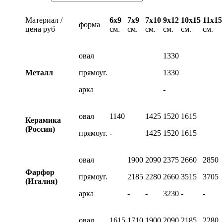
Материал /
6х9
7х9
7х10
9х12
10х15
11х15
форма
цена руб
см.
см.
см.
см.
см.
см.
овал
1330
Металл
прямоуг.
1330
арка
-
овал
1140
1425
1520
1615
Керамика
(Россия)
прямоуг.
-
1425
1520
1615
овал
1900
2090
2375
2660
2850
Фарфор
прямоуг.
2185
2280
2660
3515
3705
(Италия)
арка
-
-
3230
-
-
овал
1615
1710
1900
2090
2185
2280