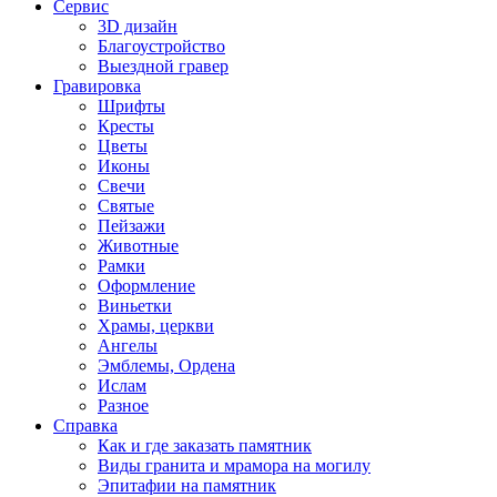
Сервис
3D дизайн
Благоустройство
Выездной гравер
Гравировка
Шрифты
Кресты
Цветы
Иконы
Свечи
Святые
Пейзажи
Животные
Рамки
Оформление
Виньетки
Храмы, церкви
Ангелы
Эмблемы, Ордена
Ислам
Разное
Справка
Как и где заказать памятник
Виды гранита и мрамора на могилу
Эпитафии на памятник