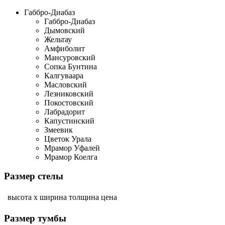
Габбро-Диабаз
Габбро-Диабаз
Дымовский
Жельтау
Амфиболит
Мансуровский
Сопка Бунтина
Калгуваара
Масловский
Лезниковский
Покостовский
Лабрадорит
Капустинский
Змеевик
Цветок Урала
Мрамор Уфалей
Мрамор Коелга
Размер стелы
высота х ширина
толщина
цена
Размер тумбы