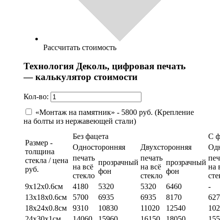
Рассчитать стоимость
Технология Деколь, цифровая печать
— калькулятор стоимости
Кол-во:
«Монтаж на памятник» - 5800 руб. (Крепление
на болты из нержавеющей стали)
Без фацета
С 
Размер -
Односторонняя
Двухсторонняя
Од
толщина
печать
печать
печ
стекла / цена
прозрачный
прозрачный
на всё
на всё
на 
руб.
фон
фон
стекло
стекло
сте
9х12х0.6см
4180
5320
5320
6460
-
13х18х0.6см
5700
6935
6935
8170
627
18х24х0.8см
9310
10830
11020
12540
102
24х30х1см
14060
15960
16150
18050
155