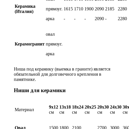
Керамика
прямоуг.
1615
1710
1900
2090
2185
2280
(Италия)
арка
-
-
-
2090
-
2280
овал
Керамогранит
прямоуг.
арка
Ниша под керамику (выемка в граните) является
обязательной для долговечного крепления в
памятнике.
Ниши для керамики
9х12
13х18
18х24
20х25
20х30
24х30
30
Материал
см
см
см
см
см
см
см
Овал
1500
1800
2100
2700
3000
36