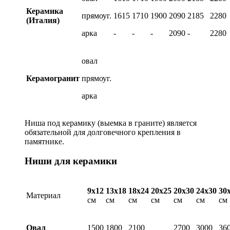
Керамика
прямоуг.
1615
1710
1900
2090
2185
2280
(Италия)
арка
-
-
-
2090
-
2280
овал
Керамогранит
прямоуг.
арка
Ниша под керамику (выемка в граните) является
обязательной для долговечного крепления в
памятнике.
Ниши для керамики
9х12
13х18
18х24
20х25
20х30
24х30
30
Материал
см
см
см
см
см
см
см
Овал
1500
1800
2100
2700
3000
36