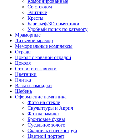
Комбинированные
Со стеклом
Элитные
Кресты
Барельеф/3D памятники
Удобный поиск по каталогу
Мраморные
Литьевой мрамор
Мемориальные комплексы
Ограды
Цоколя с кованой оградой
Цоколя
Столики и лавочки
Цветники
Плитка
Вазы и лампадки
Щебень
Оформление памятника
Фото на стекле
Скульптуры и Акрил
Фотокерамика
Бронзовые буквы
Сусальное золото
Скарпель и пескоструй
Цветной портрет