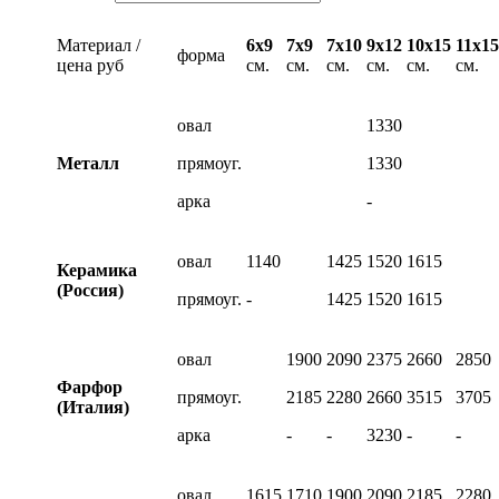
Материал /
6х9
7х9
7х10
9х12
10х15
11х15
форма
цена руб
см.
см.
см.
см.
см.
см.
овал
1330
Металл
прямоуг.
1330
арка
-
овал
1140
1425
1520
1615
Керамика
(Россия)
прямоуг.
-
1425
1520
1615
овал
1900
2090
2375
2660
2850
Фарфор
прямоуг.
2185
2280
2660
3515
3705
(Италия)
арка
-
-
3230
-
-
овал
1615
1710
1900
2090
2185
2280