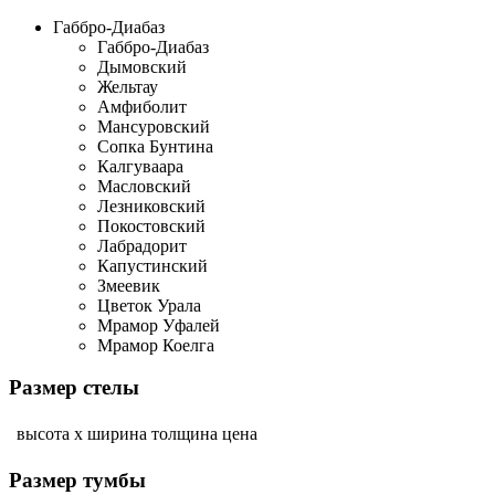
Габбро-Диабаз
Габбро-Диабаз
Дымовский
Жельтау
Амфиболит
Мансуровский
Сопка Бунтина
Калгуваара
Масловский
Лезниковский
Покостовский
Лабрадорит
Капустинский
Змеевик
Цветок Урала
Мрамор Уфалей
Мрамор Коелга
Размер стелы
высота х ширина
толщина
цена
Размер тумбы