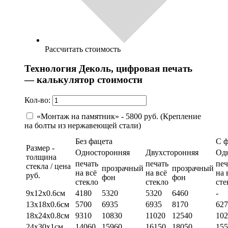
Рассчитать стоимость
Технология Деколь, цифровая печать
— калькулятор стоимости
Кол-во:
«Монтаж на памятник» - 5800 руб. (Крепление
на болты из нержавеющей стали)
Без фацета
С 
Размер -
Односторонняя
Двухсторонняя
Од
толщина
печать
печать
печ
стекла / цена
прозрачный
прозрачный
на всё
на всё
на 
руб.
фон
фон
стекло
стекло
сте
9х12х0.6см
4180
5320
5320
6460
-
13х18х0.6см
5700
6935
6935
8170
627
18х24х0.8см
9310
10830
11020
12540
102
24х30х1см
14060
15960
16150
18050
155