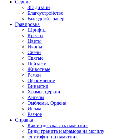
Сервис
3D дизайн
Благоустройство
Выездной гравер
Гравировка
Шрифты
Кресты
Цветы
Иконы
Свечи
Святые
Пейзажи
Животные
Рамки
Оформление
Виньетки
Храмы, церкви
Ангелы
Эмблемы, Ордена
Ислам
Разное
Справка
Как и где заказать памятник
Виды гранита и мрамора на могилу
Эпитафии на памятник