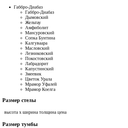
Габбро-Диабаз
Габбро-Диабаз
Дымовский
Жельтау
Амфиболит
Мансуровский
Сопка Бунтина
Калгуваара
Масловский
Лезниковский
Покостовский
Лабрадорит
Капустинский
Змеевик
Цветок Урала
Мрамор Уфалей
Мрамор Коелга
Размер стелы
высота х ширина
толщина
цена
Размер тумбы