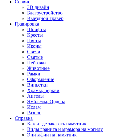
Сервис
3D дизайн
Благоустройство
Выездной гравер
Гравировка
Шрифты
Кресты
Цветы
Иконы
Свечи
Святые
Пейзажи
Животные
Рамки
Оформление
Виньетки
Храмы, церкви
Ангелы
Эмблемы, Ордена
Ислам
Разное
Справка
Как и где заказать памятник
Виды гранита и мрамора на могилу
Эпитафии на памятник