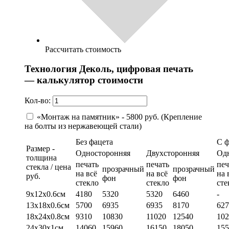
Рассчитать стоимость
Технология Деколь, цифровая печать
— калькулятор стоимости
Кол-во:
«Монтаж на памятник» - 5800 руб. (Крепление
на болты из нержавеющей стали)
Без фацета
С 
Размер -
Односторонняя
Двухсторонняя
Од
толщина
печать
печать
печ
стекла / цена
прозрачный
прозрачный
на всё
на всё
на 
руб.
фон
фон
стекло
стекло
сте
9х12х0.6см
4180
5320
5320
6460
-
13х18х0.6см
5700
6935
6935
8170
627
18х24х0.8см
9310
10830
11020
12540
102
24х30х1см
14060
15960
16150
18050
155