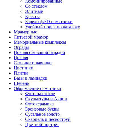
Комбинированные
Со стеклом
Элитные
Кресты
Барельеф/3D памятники
Удобный поиск по каталогу
Мраморные
Литьевой мрамор
Мемориальные комплексы
Ограды
Цоколя с кованой оградой
Цоколя
Столики и лавочки
Цветники
Плитка
Вазы и лампадки
Щебень
Оформление памятника
Фото на стекле
Скульптуры и Акрил
Фотокерамика
Бронзовые буквы
Сусальное золото
Скарпель и пескоструй
Цветной портрет