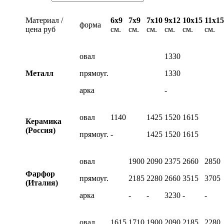
Материал /
6х9
7х9
7х10
9х12
10х15
11х15
форма
цена руб
см.
см.
см.
см.
см.
см.
овал
1330
Металл
прямоуг.
1330
арка
-
овал
1140
1425
1520
1615
Керамика
(Россия)
прямоуг.
-
1425
1520
1615
овал
1900
2090
2375
2660
2850
Фарфор
прямоуг.
2185
2280
2660
3515
3705
(Италия)
арка
-
-
3230
-
-
овал
1615
1710
1900
2090
2185
2280