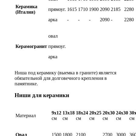
Керамика
прямоуг.
1615
1710
1900
2090
2185
2280
(Италия)
арка
-
-
-
2090
-
2280
овал
Керамогранит
прямоуг.
арка
Ниша под керамику (выемка в граните) является
обязательной для долговечного крепления в
памятнике.
Ниши для керамики
9х12
13х18
18х24
20х25
20х30
24х30
30
Материал
см
см
см
см
см
см
см
Овал
1500
1800
2100
2700
3000
36