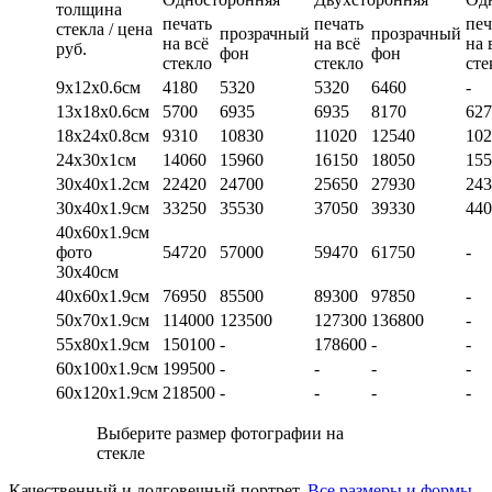
толщина
печать
печать
печ
стекла / цена
прозрачный
прозрачный
на всё
на всё
на 
руб.
фон
фон
стекло
стекло
сте
9х12х0.6см
4180
5320
5320
6460
-
13х18х0.6см
5700
6935
6935
8170
627
18х24х0.8см
9310
10830
11020
12540
102
24х30х1см
14060
15960
16150
18050
155
30х40х1.2см
22420
24700
25650
27930
243
30х40х1.9см
33250
35530
37050
39330
440
40х60х1.9см
фото
54720
57000
59470
61750
-
30х40см
40х60х1.9см
76950
85500
89300
97850
-
50х70х1.9см
114000
123500
127300
136800
-
55х80х1.9см
150100
-
178600
-
-
60х100х1.9см
199500
-
-
-
-
60х120х1.9см
218500
-
-
-
-
Выберите размер фотографии на
стекле
Качественный и долговечный портрет.
Все размеры и формы