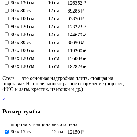
90 х 130 см
10 см
126352 ₽
60 х 80 см
12 см
69285 ₽
70 х 100 см
12 см
93870 ₽
80 х 120 см
12 см
123223 ₽
90 х 130 см
12 см
144679 ₽
60 х 80 см
15 см
88059 ₽
70 х 100 см
15 см
119200 ₽
80 х 120 см
15 см
156003 ₽
90 х 130 см
15 см
182823 ₽
Стела — это основная надгробная плита, стоящая на
подставке. На стеле наносят разное оформление (портрет,
ФИО и даты, крестик, цветочки и др.)
?
Размер тумбы
ширина х толщина
высота
цена
90 х 15 см
12 см
12150 ₽