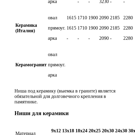
арка
-
-
3230
-
-
овал
1615
1710
1900
2090
2185
2280
Керамика
прямоуг.
1615
1710
1900
2090
2185
2280
(Италия)
арка
-
-
-
2090
-
2280
овал
Керамогранит
прямоуг.
арка
Ниша под керамику (выемка в граните) является
обязательной для долговечного крепления в
памятнике.
Ниши для керамики
9х12
13х18
18х24
20х25
20х30
24х30
30
Материал