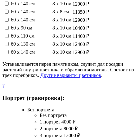
60 х 140 см
8 х 10 см
12900 ₽
60 х 140 см
8 х 8 см
11350 ₽
60 х 140 см
8 х 10 см
12900 ₽
60 х 90 см
8 х 10 см
10400 ₽
60 х 110 см
8 х 10 см
11400 ₽
60 х 130 см
8 х 10 см
12400 ₽
60 х 140 см
8 х 10 см
12900 ₽
Устанавливается перед памятником, служит для посадки
растений внутри цветника и обрамления могилы. Состоит из
трех поребриков.
Другие варианты цветников
.
?
Портрет (гравировка):
Без портрета
Без портрета
1 портрет
4000
₽
2 портрета
8000
₽
3 портрета
12000
₽