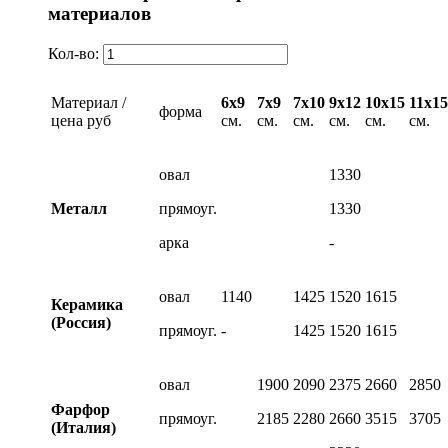
материалов
Кол-во:
Материал /
6х9
7х9
7х10
9х12
10х15
11х15
форма
цена руб
см.
см.
см.
см.
см.
см.
овал
1330
Металл
прямоуг.
1330
арка
-
овал
1140
1425
1520
1615
Керамика
(Россия)
прямоуг.
-
1425
1520
1615
овал
1900
2090
2375
2660
2850
Фарфор
прямоуг.
2185
2280
2660
3515
3705
(Италия)