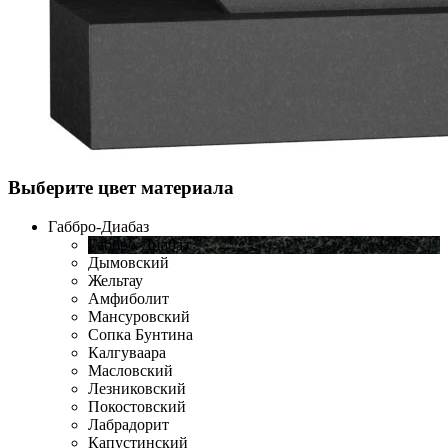
Выберите цвет материала
Габбро-Диабаз
Габбро-Диабаз
Дымовский
Жельтау
Амфиболит
Мансуровский
Сопка Бунтина
Калгуваара
Масловский
Лезниковский
Покостовский
Лабрадорит
Капустинский