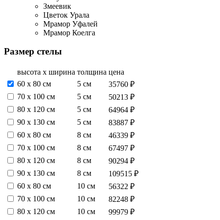
Змеевик
Цветок Урала
Мрамор Уфалей
Мрамор Коелга
Размер стелы
высота х ширина
толщина
цена
60 х 80 см
5 см
35760 ₽
70 х 100 см
5 см
50213 ₽
80 х 120 см
5 см
64964 ₽
90 х 130 см
5 см
83887 ₽
60 х 80 см
8 см
46339 ₽
70 х 100 см
8 см
67497 ₽
80 х 120 см
8 см
90294 ₽
90 х 130 см
8 см
109515 ₽
60 х 80 см
10 см
56322 ₽
70 х 100 см
10 см
82248 ₽
80 х 120 см
10 см
99979 ₽