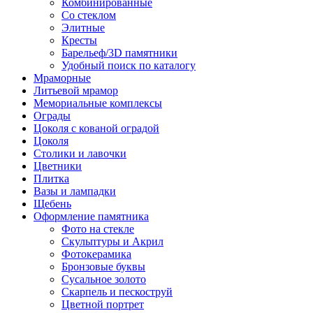
Комбинированные
Со стеклом
Элитные
Кресты
Барельеф/3D памятники
Удобный поиск по каталогу
Мраморные
Литьевой мрамор
Мемориальные комплексы
Ограды
Цоколя с кованой оградой
Цоколя
Столики и лавочки
Цветники
Плитка
Вазы и лампадки
Щебень
Оформление памятника
Фото на стекле
Скульптуры и Акрил
Фотокерамика
Бронзовые буквы
Сусальное золото
Скарпель и пескоструй
Цветной портрет