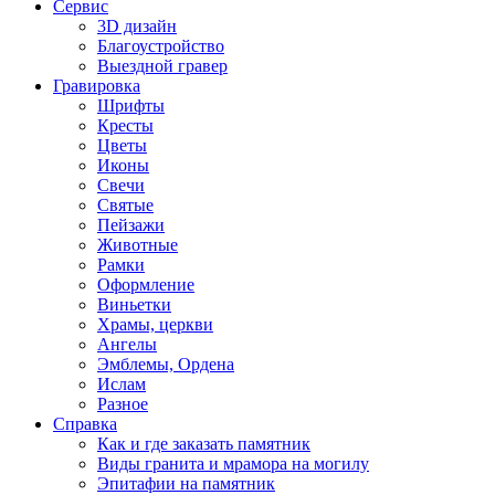
Сервис
3D дизайн
Благоустройство
Выездной гравер
Гравировка
Шрифты
Кресты
Цветы
Иконы
Свечи
Святые
Пейзажи
Животные
Рамки
Оформление
Виньетки
Храмы, церкви
Ангелы
Эмблемы, Ордена
Ислам
Разное
Справка
Как и где заказать памятник
Виды гранита и мрамора на могилу
Эпитафии на памятник