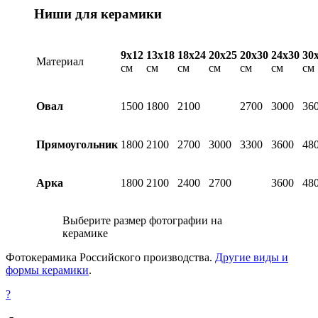
Ниши для керамики
9х12
13х18
18х24
20х25
20х30
24х30
30
Материал
см
см
см
см
см
см
см
Овал
1500
1800
2100
2700
3000
36
Прямоугольник
1800
2100
2700
3000
3300
3600
48
Арка
1800
2100
2400
2700
3600
48
Выберите размер фотографии на
керамике
Фотокерамика Российского производства.
Другие виды и
формы керамики
.
?