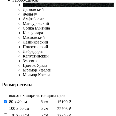
Габбро-Диабаз
Габбро-Диабаз
Дымовский
Жельтау
Амфиболит
Мансуровский
Сопка Бунтина
Калгуваара
Масловский
Лезниковский
Покостовский
Лабрадорит
Капустинский
Змеевик
Цветок Урала
Мрамор Уфалей
Мрамор Коелга
Размер стелы
высота х ширина
толщина
цена
80 х 40 см
5 см
15190 ₽
100 х 50 см
5 см
22708 ₽
120 х 60 см
5 см
32240 ₽