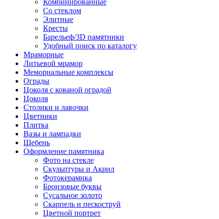
Комбинированные
Со стеклом
Элитные
Кресты
Барельеф/3D памятники
Удобный поиск по каталогу
Мраморные
Литьевой мрамор
Мемориальные комплексы
Ограды
Цоколя с кованой оградой
Цоколя
Столики и лавочки
Цветники
Плитка
Вазы и лампадки
Щебень
Оформление памятника
Фото на стекле
Скульптуры и Акрил
Фотокерамика
Бронзовые буквы
Сусальное золото
Скарпель и пескоструй
Цветной портрет