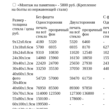
«Монтаж на памятник» - 5800 руб. (Крепление
на болты из нержавеющей стали)
Без фацета
С 
Размер -
Односторонняя
Двухсторонняя
Од
толщина
печать
печать
печ
стекла / цена
прозрачный
прозрачный
на всё
на всё
на 
руб.
фон
фон
стекло
стекло
сте
9х12х0.6см
4180
5320
5320
6460
-
13х18х0.6см
5700
6935
6935
8170
627
18х24х0.8см
9310
10830
11020
12540
102
24х30х1см
14060
15960
16150
18050
155
30х40х1.2см
22420
24700
25650
27930
243
30х40х1.9см
33250
35530
37050
39330
440
40х60х1.9см
фото
54720
57000
59470
61750
-
30х40см
40х60х1.9см
76950
85500
89300
97850
-
50х70х1.9см
114000
123500
127300
136800
-
55х80х1.9см
150100
-
178600
-
-
60х100х1.9см
199500
-
-
-
-