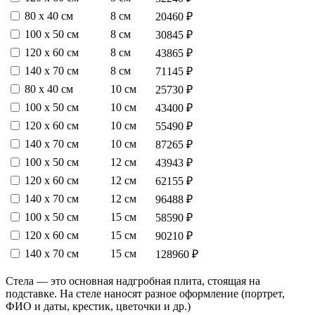
80 х 40 см
8 см
20460 ₽
100 х 50 см
8 см
30845 ₽
120 х 60 см
8 см
43865 ₽
140 х 70 см
8 см
71145 ₽
80 х 40 см
10 см
25730 ₽
100 х 50 см
10 см
43400 ₽
120 х 60 см
10 см
55490 ₽
140 х 70 см
10 см
87265 ₽
100 х 50 см
12 см
43943 ₽
120 х 60 см
12 см
62155 ₽
140 х 70 см
12 см
96488 ₽
100 х 50 см
15 см
58590 ₽
120 х 60 см
15 см
90210 ₽
140 х 70 см
15 см
128960 ₽
Стела — это основная надгробная плита, стоящая на
подставке. На стеле наносят разное оформление (портрет,
ФИО и даты, крестик, цветочки и др.)