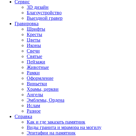
Сервис
3D дизайн
Благоустройство
Выездной гравер
Гравировка
Шрифты
Кресты
Цветы
Иконы
Свечи
Святые
Пейзажи
Животные
Рамки
Оформление
Виньетки
Храмы, церкви
Ангелы
Эмблемы, Ордена
Ислам
Разное
Справка
Как и где заказать памятник
Виды гранита и мрамора на могилу
Эпитафии на памятник