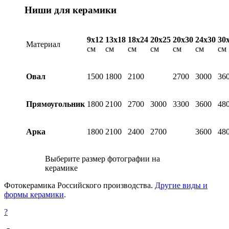
Ниши для керамики
9х12
13х18
18х24
20х25
20х30
24х30
30
Материал
см
см
см
см
см
см
см
Овал
1500
1800
2100
2700
3000
36
Прямоугольник
1800
2100
2700
3000
3300
3600
48
Арка
1800
2100
2400
2700
3600
48
Выберите размер фотографии на
керамике
Фотокерамика Российского производства.
Другие виды и
формы керамики
.
?