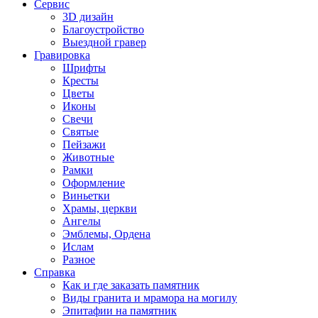
Сервис
3D дизайн
Благоустройство
Выездной гравер
Гравировка
Шрифты
Кресты
Цветы
Иконы
Свечи
Святые
Пейзажи
Животные
Рамки
Оформление
Виньетки
Храмы, церкви
Ангелы
Эмблемы, Ордена
Ислам
Разное
Справка
Как и где заказать памятник
Виды гранита и мрамора на могилу
Эпитафии на памятник