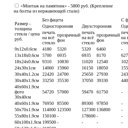
«Монтаж на памятник» - 5800 руб. (Крепление
на болты из нержавеющей стали)
Без фацета
С 
Размер -
Односторонняя
Двухсторонняя
Од
толщина
печать
печать
печ
стекла / цена
прозрачный
прозрачный
на всё
на всё
на 
руб.
фон
фон
стекло
стекло
сте
9х12х0.6см
4180
5320
5320
6460
-
13х18х0.6см
5700
6935
6935
8170
627
18х24х0.8см
9310
10830
11020
12540
102
24х30х1см
14060
15960
16150
18050
155
30х40х1.2см
22420
24700
25650
27930
243
30х40х1.9см
33250
35530
37050
39330
440
40х60х1.9см
фото
54720
57000
59470
61750
-
30х40см
40х60х1.9см
76950
85500
89300
97850
-
50х70х1.9см
114000
123500
127300
136800
-
55х80х1.9см
150100
-
178600
-
-
60х100х1.9см
199500
-
-
-
-