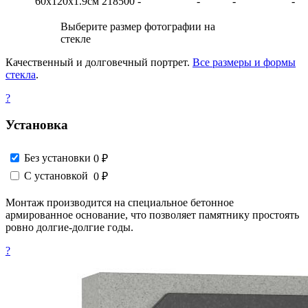
60х120х1.9см
218500
-
-
-
-
Выберите размер фотографии на
стекле
Качественный и долговечный портрет.
Все размеры и формы
стекла
.
?
Установка
Без установки
0 ₽
С установкой
0 ₽
Монтаж производится на специальное бетонное
армированное основание, что позволяет памятнику простоять
ровно долгие-долгие годы.
?