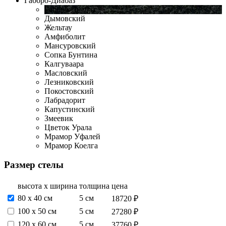
Габбро-Диабаз
Габбро-Диабаз
Дымовский
Жельтау
Амфиболит
Мансуровский
Сопка Бунтина
Калгуваара
Масловский
Лезниковский
Покостовский
Лабрадорит
Капустинский
Змеевик
Цветок Урала
Мрамор Уфалей
Мрамор Коелга
Размер стелы
высота х ширина
толщина
цена
80 х 40 см
5 см
18720 ₽
100 х 50 см
5 см
27280 ₽
120 х 60 см
5 см
37760 ₽