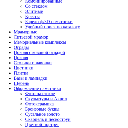
Комбинированные
Со стеклом
Элитные
Кресты
Барельеф/3D памятники
Удобный поиск по каталогу
Мраморные
Литьевой мрамор
Мемориальные комплексы
Ограды
Цоколя с кованой оградой
Цоколя
Столики и лавочки
Цветники
Плитка
Вазы и лампадки
Щебень
Оформление памятника
Фото на стекле
Скульптуры и Акрил
Фотокерамика
Бронзовые буквы
Сусальное золото
Скарпель и пескоструй
Цветной портрет