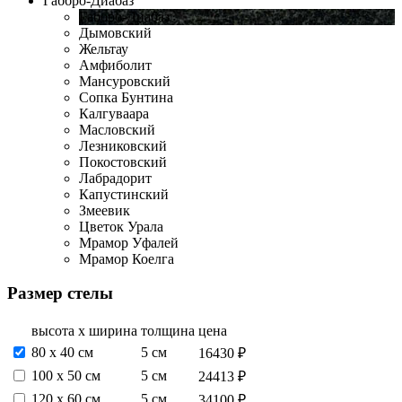
Габбро-Диабаз
Габбро-Диабаз
Дымовский
Жельтау
Амфиболит
Мансуровский
Сопка Бунтина
Калгуваара
Масловский
Лезниковский
Покостовский
Лабрадорит
Капустинский
Змеевик
Цветок Урала
Мрамор Уфалей
Мрамор Коелга
Размер стелы
высота х ширина
толщина
цена
80 х 40 см
5 см
16430 ₽
100 х 50 см
5 см
24413 ₽
120 х 60 см
5 см
34100 ₽