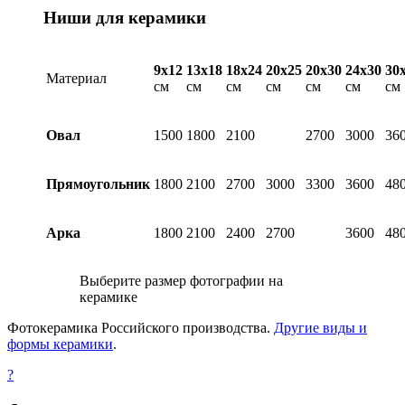
Ниши для керамики
9х12
13х18
18х24
20х25
20х30
24х30
30
Материал
см
см
см
см
см
см
см
Овал
1500
1800
2100
2700
3000
36
Прямоугольник
1800
2100
2700
3000
3300
3600
48
Арка
1800
2100
2400
2700
3600
48
Выберите размер фотографии на
керамике
Фотокерамика Российского производства.
Другие виды и
формы керамики
.
?