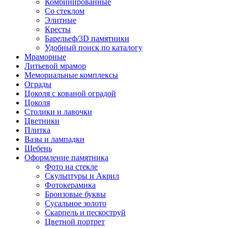
Комбинированные
Со стеклом
Элитные
Кресты
Барельеф/3D памятники
Удобный поиск по каталогу
Мраморные
Литьевой мрамор
Мемориальные комплексы
Ограды
Цоколя с кованой оградой
Цоколя
Столики и лавочки
Цветники
Плитка
Вазы и лампадки
Щебень
Оформление памятника
Фото на стекле
Скульптуры и Акрил
Фотокерамика
Бронзовые буквы
Сусальное золото
Скарпель и пескоструй
Цветной портрет