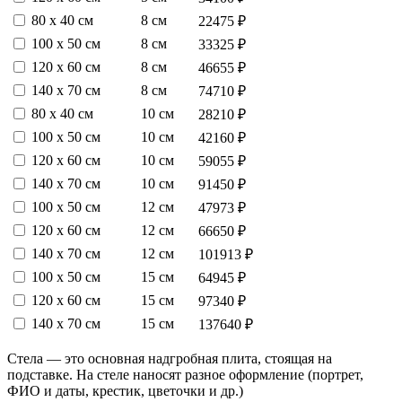
80 х 40 см
8 см
22475 ₽
100 х 50 см
8 см
33325 ₽
120 х 60 см
8 см
46655 ₽
140 х 70 см
8 см
74710 ₽
80 х 40 см
10 см
28210 ₽
100 х 50 см
10 см
42160 ₽
120 х 60 см
10 см
59055 ₽
140 х 70 см
10 см
91450 ₽
100 х 50 см
12 см
47973 ₽
120 х 60 см
12 см
66650 ₽
140 х 70 см
12 см
101913 ₽
100 х 50 см
15 см
64945 ₽
120 х 60 см
15 см
97340 ₽
140 х 70 см
15 см
137640 ₽
Стела — это основная надгробная плита, стоящая на
подставке. На стеле наносят разное оформление (портрет,
ФИО и даты, крестик, цветочки и др.)