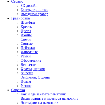
Сервис
3D дизайн
Благоустройство
Выездной гравер
Гравировка
Шрифты
Кресты
Цветы
Иконы
Свечи
Святые
Пейзажи
Животные
Рамки
Оформление
Виньетки
Храмы, церкви
Ангелы
Эмблемы, Ордена
Ислам
Разное
Справка
Как и где заказать памятник
Виды гранита и мрамора на могилу
Эпитафии на памятник