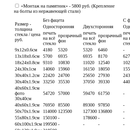
«Монтаж на памятник» - 5800 руб. (Крепление
на болты из нержавеющей стали)
Без фацета
С 
Размер -
Односторонняя
Двухсторонняя
Од
толщина
печать
печать
печ
стекла / цена
прозрачный
прозрачный
на всё
на всё
на 
руб.
фон
фон
стекло
стекло
сте
9х12х0.6см
4180
5320
5320
6460
-
13х18х0.6см
5700
6935
6935
8170
627
18х24х0.8см
9310
10830
11020
12540
102
24х30х1см
14060
15960
16150
18050
155
30х40х1.2см
22420
24700
25650
27930
243
30х40х1.9см
33250
35530
37050
39330
440
40х60х1.9см
фото
54720
57000
59470
61750
-
30х40см
40х60х1.9см
76950
85500
89300
97850
-
50х70х1.9см
114000
123500
127300
136800
-
55х80х1.9см
150100
-
178600
-
-
60х100х1.9см
199500
-
-
-
-