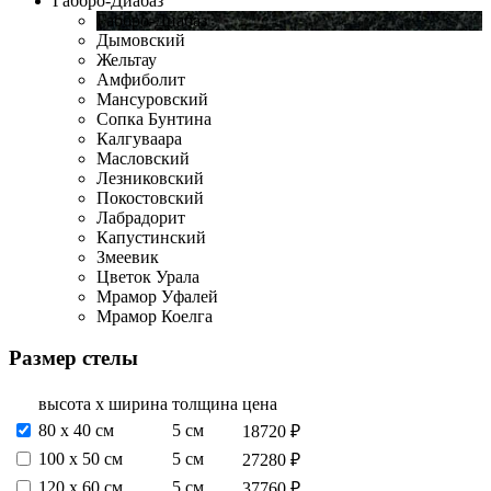
Габбро-Диабаз
Габбро-Диабаз
Дымовский
Жельтау
Амфиболит
Мансуровский
Сопка Бунтина
Калгуваара
Масловский
Лезниковский
Покостовский
Лабрадорит
Капустинский
Змеевик
Цветок Урала
Мрамор Уфалей
Мрамор Коелга
Размер стелы
высота х ширина
толщина
цена
80 х 40 см
5 см
18720 ₽
100 х 50 см
5 см
27280 ₽
120 х 60 см
5 см
37760 ₽