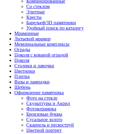
Комбинированные
Со стеклом
Элитные
Кресты
Барельеф/3D памятники
Удобный поиск по каталогу
Мраморные
Литьевой мрамор
Мемориальные комплексы
Ограды
Цоколя с кованой оградой
Цоколя
Столики и лавочки
Цветники
Плитка
Вазы и лампадки
Щебень
Оформление памятника
Фото на стекле
Скульптуры и Акрил
Фотокерамика
Бронзовые буквы
Сусальное золото
Скарпель и пескоструй
Цветной портрет