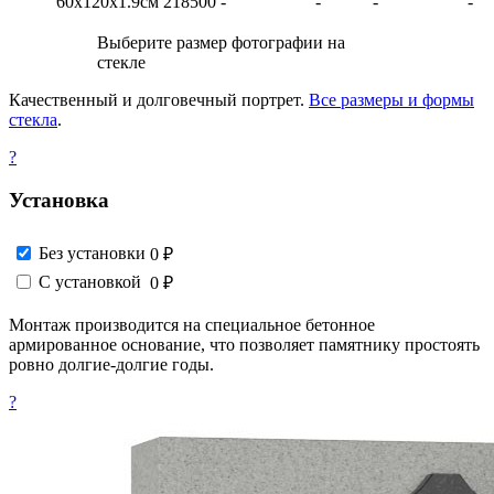
60х120х1.9см
218500
-
-
-
-
Выберите размер фотографии на
стекле
Качественный и долговечный портрет.
Все размеры и формы
стекла
.
?
Установка
Без установки
0 ₽
С установкой
0 ₽
Монтаж производится на специальное бетонное
армированное основание, что позволяет памятнику простоять
ровно долгие-долгие годы.
?