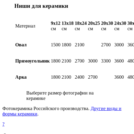
Ниши для керамики
9х12
13х18
18х24
20х25
20х30
24х30
30
Материал
см
см
см
см
см
см
см
Овал
1500
1800
2100
2700
3000
36
Прямоугольник
1800
2100
2700
3000
3300
3600
48
Арка
1800
2100
2400
2700
3600
48
Выберите размер фотографии на
керамике
Фотокерамика Российского производства.
Другие виды и
формы керамики
.
?