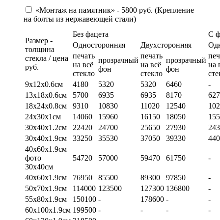
«Монтаж на памятник» - 5800 руб. (Крепление
на болты из нержавеющей стали)
Без фацета
С 
Размер -
Односторонняя
Двухсторонняя
Од
толщина
печать
печать
печ
стекла / цена
прозрачный
прозрачный
на всё
на всё
на 
руб.
фон
фон
стекло
стекло
сте
9х12х0.6см
4180
5320
5320
6460
-
13х18х0.6см
5700
6935
6935
8170
627
18х24х0.8см
9310
10830
11020
12540
102
24х30х1см
14060
15960
16150
18050
155
30х40х1.2см
22420
24700
25650
27930
243
30х40х1.9см
33250
35530
37050
39330
440
40х60х1.9см
фото
54720
57000
59470
61750
-
30х40см
40х60х1.9см
76950
85500
89300
97850
-
50х70х1.9см
114000
123500
127300
136800
-
55х80х1.9см
150100
-
178600
-
-
60х100х1.9см
199500
-
-
-
-