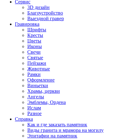
Сервис
3D дизайн
Благоустройство
Выездной гравер
Гравировка
Шрифты
Кресты
Цветы
Иконы
Свечи
Святые
Пейзажи
Животные
Рамки
Оформление
Виньетки
Храмы, церкви
Ангелы
Эмблемы, Ордена
Ислам
Разное
Справка
Как и где заказать памятник
Виды гранита и мрамора на могилу
Эпитафии на памятник