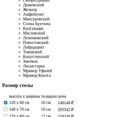
Габбро-Диабаз
Дымовский
Жельтау
Амфиболит
Мансуровский
Сопка Бунтина
Калгуваара
Масловский
Лезниковский
Покостовский
Лабрадорит
Токовский
Капустинский
Змеевик
Лисья горка
Мрамор Уфалей
Мрамор Коелга
Размер стелы
высота х ширина
толщина
цена
120 х 60 см
10 см
148148 ₽
140 х 70 см
10 см
205542 ₽
120 х 60 см
12 см
158330 ₽