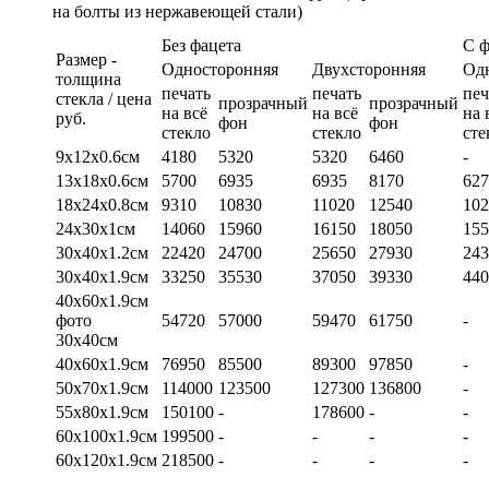
на болты из нержавеющей стали)
Без фацета
С 
Размер -
Односторонняя
Двухсторонняя
Од
толщина
печать
печать
печ
стекла / цена
прозрачный
прозрачный
на всё
на всё
на 
руб.
фон
фон
стекло
стекло
сте
9х12х0.6см
4180
5320
5320
6460
-
13х18х0.6см
5700
6935
6935
8170
627
18х24х0.8см
9310
10830
11020
12540
102
24х30х1см
14060
15960
16150
18050
155
30х40х1.2см
22420
24700
25650
27930
243
30х40х1.9см
33250
35530
37050
39330
440
40х60х1.9см
фото
54720
57000
59470
61750
-
30х40см
40х60х1.9см
76950
85500
89300
97850
-
50х70х1.9см
114000
123500
127300
136800
-
55х80х1.9см
150100
-
178600
-
-
60х100х1.9см
199500
-
-
-
-
60х120х1.9см
218500
-
-
-
-