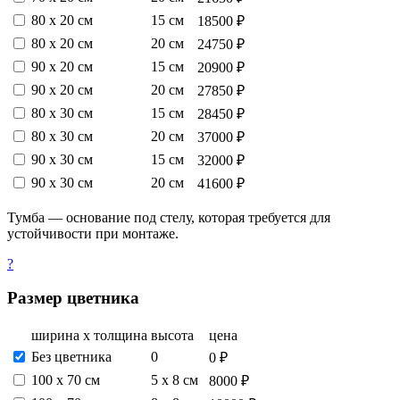
80 х 20 см
15 см
18500 ₽
80 х 20 см
20 см
24750 ₽
90 х 20 см
15 см
20900 ₽
90 х 20 см
20 см
27850 ₽
80 х 30 см
15 см
28450 ₽
80 х 30 см
20 см
37000 ₽
90 х 30 см
15 см
32000 ₽
90 х 30 см
20 см
41600 ₽
Тумба — основание под стелу, которая требуется для
устойчивости при монтаже.
?
Размер цветника
ширина х толщина
высота
цена
Без цветника
0
0 ₽
100 х 70 см
5 х 8 см
8000 ₽