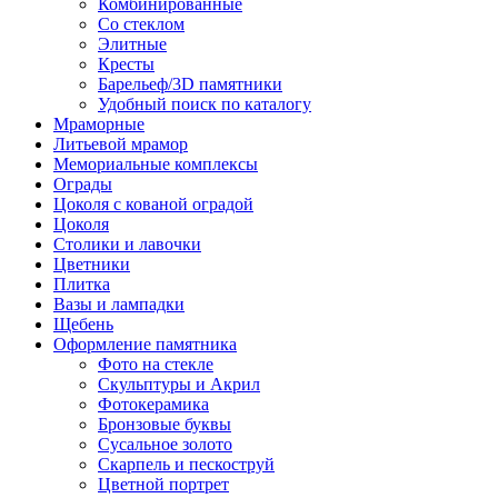
Комбинированные
Со стеклом
Элитные
Кресты
Барельеф/3D памятники
Удобный поиск по каталогу
Мраморные
Литьевой мрамор
Мемориальные комплексы
Ограды
Цоколя с кованой оградой
Цоколя
Столики и лавочки
Цветники
Плитка
Вазы и лампадки
Щебень
Оформление памятника
Фото на стекле
Скульптуры и Акрил
Фотокерамика
Бронзовые буквы
Сусальное золото
Скарпель и пескоструй
Цветной портрет