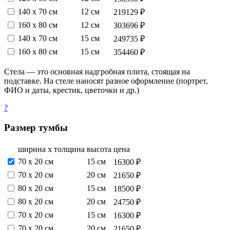
140 х 70 см
12 см
219129 ₽
160 х 80 см
12 см
303696 ₽
140 х 70 см
15 см
249735 ₽
160 х 80 см
15 см
354460 ₽
Стела — это основная надгробная плита, стоящая на
подставке. На стеле наносят разное оформление (портрет,
ФИО и даты, крестик, цветочки и др.)
?
Размер тумбы
ширина х толщина
высота
цена
70 х 20 см
15 см
16300 ₽
70 х 20 см
20 см
21650 ₽
80 х 20 см
15 см
18500 ₽
80 х 20 см
20 см
24750 ₽
70 х 20 см
15 см
16300 ₽
70 х 20 см
20 см
21650 ₽