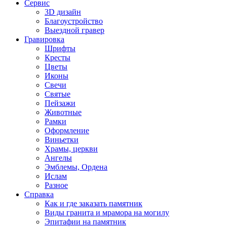
Сервис
3D дизайн
Благоустройство
Выездной гравер
Гравировка
Шрифты
Кресты
Цветы
Иконы
Свечи
Святые
Пейзажи
Животные
Рамки
Оформление
Виньетки
Храмы, церкви
Ангелы
Эмблемы, Ордена
Ислам
Разное
Справка
Как и где заказать памятник
Виды гранита и мрамора на могилу
Эпитафии на памятник