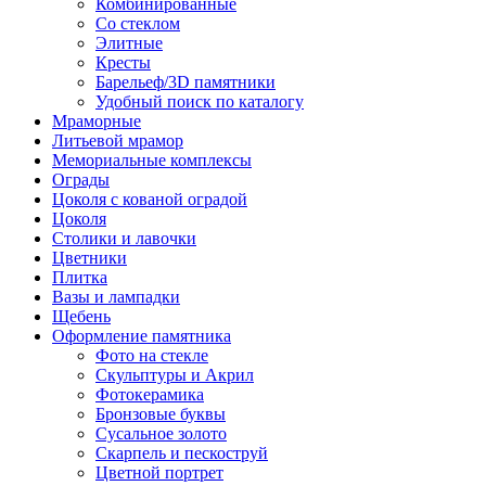
Комбинированные
Со стеклом
Элитные
Кресты
Барельеф/3D памятники
Удобный поиск по каталогу
Мраморные
Литьевой мрамор
Мемориальные комплексы
Ограды
Цоколя с кованой оградой
Цоколя
Столики и лавочки
Цветники
Плитка
Вазы и лампадки
Щебень
Оформление памятника
Фото на стекле
Скульптуры и Акрил
Фотокерамика
Бронзовые буквы
Сусальное золото
Скарпель и пескоструй
Цветной портрет