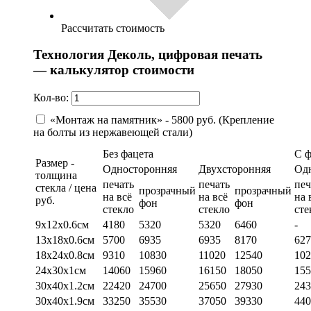
Рассчитать стоимость
Технология Деколь, цифровая печать
— калькулятор стоимости
Кол-во:
«Монтаж на памятник» - 5800 руб. (Крепление
на болты из нержавеющей стали)
Без фацета
С 
Размер -
Односторонняя
Двухсторонняя
Од
толщина
печать
печать
печ
стекла / цена
прозрачный
прозрачный
на всё
на всё
на 
руб.
фон
фон
стекло
стекло
сте
9х12х0.6см
4180
5320
5320
6460
-
13х18х0.6см
5700
6935
6935
8170
627
18х24х0.8см
9310
10830
11020
12540
102
24х30х1см
14060
15960
16150
18050
155
30х40х1.2см
22420
24700
25650
27930
243
30х40х1.9см
33250
35530
37050
39330
440