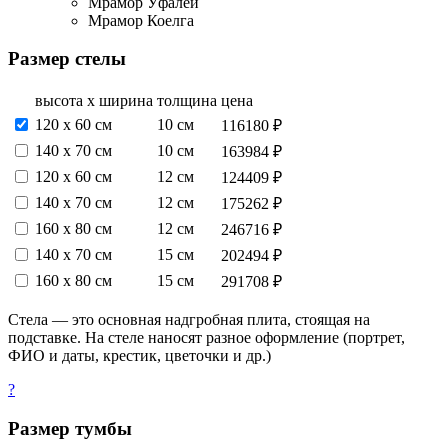
Мрамор Уфалей
Мрамор Коелга
Размер стелы
высота х ширина
толщина
цена
120 х 60 см
10 см
116180 ₽
140 х 70 см
10 см
163984 ₽
120 х 60 см
12 см
124409 ₽
140 х 70 см
12 см
175262 ₽
160 х 80 см
12 см
246716 ₽
140 х 70 см
15 см
202494 ₽
160 х 80 см
15 см
291708 ₽
Стела — это основная надгробная плита, стоящая на
подставке. На стеле наносят разное оформление (портрет,
ФИО и даты, крестик, цветочки и др.)
?
Размер тумбы