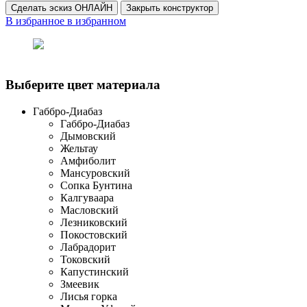
Сделать эскиз ОНЛАЙН
Закрыть конструктор
В избранное
в избранном
Выберите цвет материала
Габбро-Диабаз
Габбро-Диабаз
Дымовский
Жельтау
Амфиболит
Мансуровский
Сопка Бунтина
Калгуваара
Масловский
Лезниковский
Покостовский
Лабрадорит
Токовский
Капустинский
Змеевик
Лисья горка