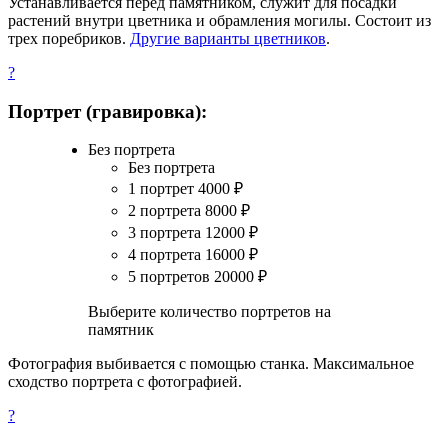
Устанавливается перед памятником, служит для посадки
растений внутри цветника и обрамления могилы. Состоит из
трех поребриков.
Другие варианты цветников
.
?
Портрет (гравировка):
Без портрета
Без портрета
1 портрет
4000
₽
2 портрета
8000
₽
3 портрета
12000
₽
4 портрета
16000
₽
5 портретов
20000
₽
Выберите количество портретов на
памятник
Фотография выбивается с помощью станка. Максимальное
сходство портрета с фотографией.
?