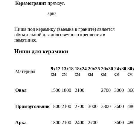
Керамогранит
прямоуг.
арка
Ниша под керамику (выемка в граните) является
обязательной для долговечного крепления в
памятнике.
Ниши для керамики
9х12
13х18
18х24
20х25
20х30
24х30
30
Материал
см
см
см
см
см
см
см
Овал
1500
1800
2100
2700
3000
36
Прямоугольник
1800
2100
2700
3000
3300
3600
48
Арка
1800
2100
2400
2700
3600
48