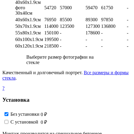
40х60х1.9см
фото
54720
57000
59470
61750
-
30х40см
40х60х1.9см
76950
85500
89300
97850
-
50х70х1.9см
114000
123500
127300
136800
-
55х80х1.9см
150100
-
178600
-
-
60х100х1.9см
199500
-
-
-
-
60х120х1.9см
218500
-
-
-
-
Выберите размер фотографии на
стекле
Качественный и долговечный портрет.
Все размеры и формы
стекла
.
?
Установка
Без установки
0 ₽
С установкой
0 ₽
Монтаж производится на специальное бетонное