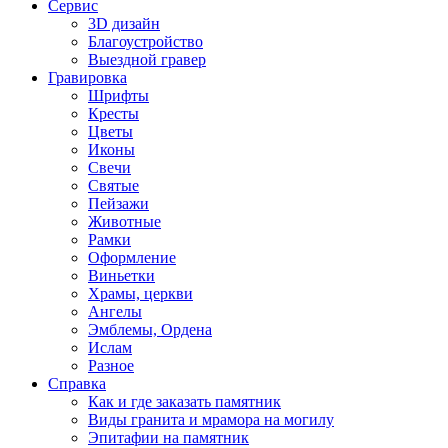
Сервис
3D дизайн
Благоустройство
Выездной гравер
Гравировка
Шрифты
Кресты
Цветы
Иконы
Свечи
Святые
Пейзажи
Животные
Рамки
Оформление
Виньетки
Храмы, церкви
Ангелы
Эмблемы, Ордена
Ислам
Разное
Справка
Как и где заказать памятник
Виды гранита и мрамора на могилу
Эпитафии на памятник