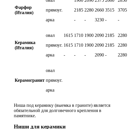
овал
1900
2090
2375
2660
2850
Фарфор
прямоуг.
2185
2280
2660
3515
3705
(Италия)
арка
-
-
3230
-
-
овал
1615
1710
1900
2090
2185
2280
Керамика
прямоуг.
1615
1710
1900
2090
2185
2280
(Италия)
арка
-
-
-
2090
-
2280
овал
Керамогранит
прямоуг.
арка
Ниша под керамику (выемка в граните) является
обязательной для долговечного крепления в
памятнике.
Ниши для керамики