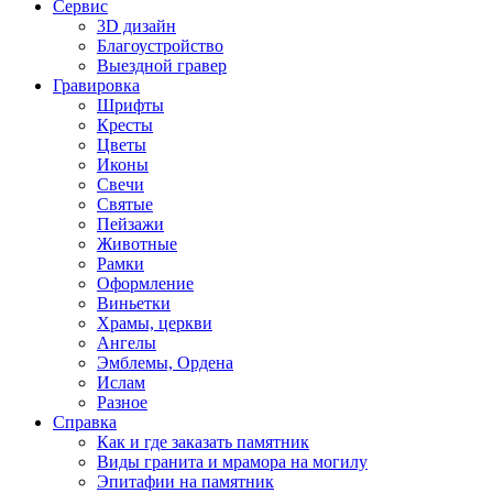
Сервис
3D дизайн
Благоустройство
Выездной гравер
Гравировка
Шрифты
Кресты
Цветы
Иконы
Свечи
Святые
Пейзажи
Животные
Рамки
Оформление
Виньетки
Храмы, церкви
Ангелы
Эмблемы, Ордена
Ислам
Разное
Справка
Как и где заказать памятник
Виды гранита и мрамора на могилу
Эпитафии на памятник