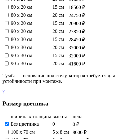
80 х 20 см
15 см
18500 ₽
80 х 20 см
20 см
24750 ₽
90 х 20 см
15 см
20900 ₽
90 х 20 см
20 см
27850 ₽
80 х 30 см
15 см
28450 ₽
80 х 30 см
20 см
37000 ₽
90 х 30 см
15 см
32000 ₽
90 х 30 см
20 см
41600 ₽
Тумба — основание под стелу, которая требуется для
устойчивости при монтаже.
?
Размер цветника
ширина х толщина
высота
цена
Без цветника
0
0 ₽
100 х 70 см
5 х 8 см
8000 ₽