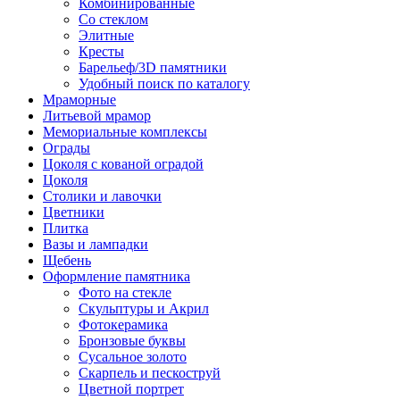
Комбинированные
Со стеклом
Элитные
Кресты
Барельеф/3D памятники
Удобный поиск по каталогу
Мраморные
Литьевой мрамор
Мемориальные комплексы
Ограды
Цоколя с кованой оградой
Цоколя
Столики и лавочки
Цветники
Плитка
Вазы и лампадки
Щебень
Оформление памятника
Фото на стекле
Скульптуры и Акрил
Фотокерамика
Бронзовые буквы
Сусальное золото
Скарпель и пескоструй
Цветной портрет