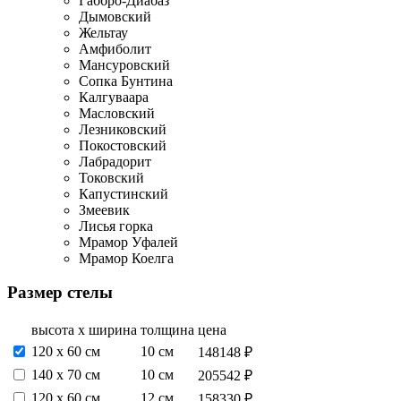
Габбро-Диабаз
Дымовский
Жельтау
Амфиболит
Мансуровский
Сопка Бунтина
Калгуваара
Масловский
Лезниковский
Покостовский
Лабрадорит
Токовский
Капустинский
Змеевик
Лисья горка
Мрамор Уфалей
Мрамор Коелга
Размер стелы
высота х ширина
толщина
цена
120 х 60 см
10 см
148148 ₽
140 х 70 см
10 см
205542 ₽
120 х 60 см
12 см
158330 ₽