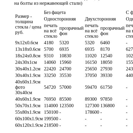
на болты из нержавеющей стали)
Без фацета
С 
Размер -
Односторонняя
Двухсторонняя
Од
толщина
печать
печать
печ
стекла / цена
прозрачный
прозрачный
на всё
на всё
на 
руб.
фон
фон
стекло
стекло
сте
9х12х0.6см
4180
5320
5320
6460
-
13х18х0.6см
5700
6935
6935
8170
627
18х24х0.8см
9310
10830
11020
12540
102
24х30х1см
14060
15960
16150
18050
155
30х40х1.2см
22420
24700
25650
27930
243
30х40х1.9см
33250
35530
37050
39330
440
40х60х1.9см
фото
54720
57000
59470
61750
-
30х40см
40х60х1.9см
76950
85500
89300
97850
-
50х70х1.9см
114000
123500
127300
136800
-
55х80х1.9см
150100
-
178600
-
-
60х100х1.9см
199500
-
-
-
-
60х120х1.9см
218500
-
-
-
-