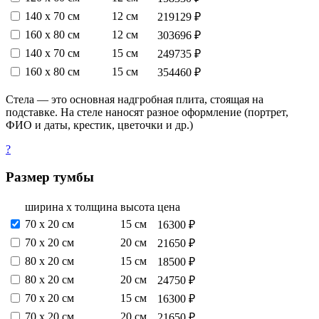
140 х 70 см
12 см
219129 ₽
160 х 80 см
12 см
303696 ₽
140 х 70 см
15 см
249735 ₽
160 х 80 см
15 см
354460 ₽
Стела — это основная надгробная плита, стоящая на
подставке. На стеле наносят разное оформление (портрет,
ФИО и даты, крестик, цветочки и др.)
?
Размер тумбы
ширина х толщина
высота
цена
70 х 20 см
15 см
16300 ₽
70 х 20 см
20 см
21650 ₽
80 х 20 см
15 см
18500 ₽
80 х 20 см
20 см
24750 ₽
70 х 20 см
15 см
16300 ₽
70 х 20 см
20 см
21650 ₽