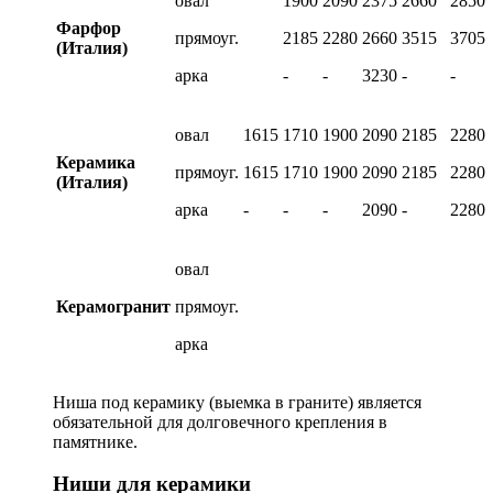
овал
1900
2090
2375
2660
2850
Фарфор
прямоуг.
2185
2280
2660
3515
3705
(Италия)
арка
-
-
3230
-
-
овал
1615
1710
1900
2090
2185
2280
Керамика
прямоуг.
1615
1710
1900
2090
2185
2280
(Италия)
арка
-
-
-
2090
-
2280
овал
Керамогранит
прямоуг.
арка
Ниша под керамику (выемка в граните) является
обязательной для долговечного крепления в
памятнике.
Ниши для керамики