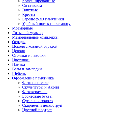
Комбинированные
Со стеклом
Элитные
Кресты
Барельеф/3D памятники
Удобный поиск по каталогу
Мраморные
Литьевой мрамор
Мемориальные комплексы
Ограды
Цоколя с кованой оградой
Цоколя
Столики и лавочки
Цветники
Плитка
Вазы и лампадки
Щебень
Оформление памятника
Фото на стекле
Скульптуры и Акрил
Фотокерамика
Бронзовые буквы
Сусальное золото
Скарпель и пескоструй
Цветной портрет