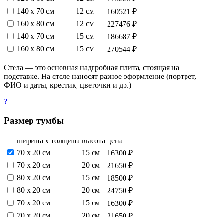
140 х 70 см
12 см
160521 ₽
160 х 80 см
12 см
227476 ₽
140 х 70 см
15 см
186687 ₽
160 х 80 см
15 см
270544 ₽
Стела — это основная надгробная плита, стоящая на
подставке. На стеле наносят разное оформление (портрет,
ФИО и даты, крестик, цветочки и др.)
?
Размер тумбы
ширина х толщина
высота
цена
70 х 20 см
15 см
16300 ₽
70 х 20 см
20 см
21650 ₽
80 х 20 см
15 см
18500 ₽
80 х 20 см
20 см
24750 ₽
70 х 20 см
15 см
16300 ₽
70 х 20 см
20 см
21650 ₽