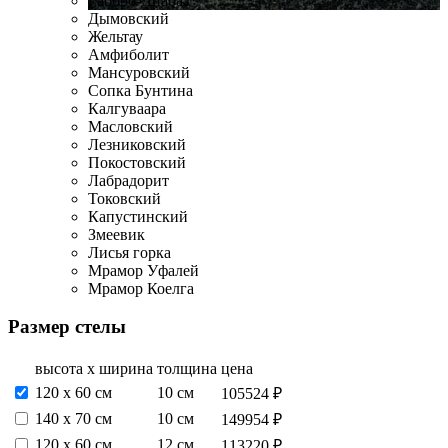
Габбро-Диабаз
Дымовский
Жельтау
Амфиболит
Мансуровский
Сопка Бунтина
Калгуваара
Масловский
Лезниковский
Покостовский
Лабрадорит
Токовский
Капустинский
Змеевик
Лисья горка
Мрамор Уфалей
Мрамор Коелга
Размер стелы
высота х ширина
толщина
цена
120 х 60 см
10 см
105524 ₽
140 х 70 см
10 см
149954 ₽
120 х 60 см
12 см
113220 ₽