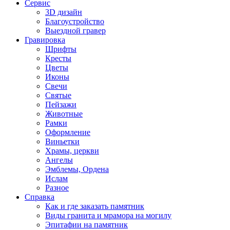
Сервис
3D дизайн
Благоустройство
Выездной гравер
Гравировка
Шрифты
Кресты
Цветы
Иконы
Свечи
Святые
Пейзажи
Животные
Рамки
Оформление
Виньетки
Храмы, церкви
Ангелы
Эмблемы, Ордена
Ислам
Разное
Справка
Как и где заказать памятник
Виды гранита и мрамора на могилу
Эпитафии на памятник