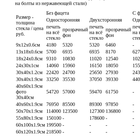
на болты из нержавеющей стали)
Без фацета
С 
Размер -
Односторонняя
Двухсторонняя
Од
толщина
печать
печать
печ
стекла / цена
прозрачный
прозрачный
на всё
на всё
на 
руб.
фон
фон
стекло
стекло
сте
9х12х0.6см
4180
5320
5320
6460
-
13х18х0.6см
5700
6935
6935
8170
627
18х24х0.8см
9310
10830
11020
12540
102
24х30х1см
14060
15960
16150
18050
155
30х40х1.2см
22420
24700
25650
27930
243
30х40х1.9см
33250
35530
37050
39330
440
40х60х1.9см
фото
54720
57000
59470
61750
-
30х40см
40х60х1.9см
76950
85500
89300
97850
-
50х70х1.9см
114000
123500
127300
136800
-
55х80х1.9см
150100
-
178600
-
-
60х100х1.9см
199500
-
-
-
-
60х120х1.9см
218500
-
-
-
-