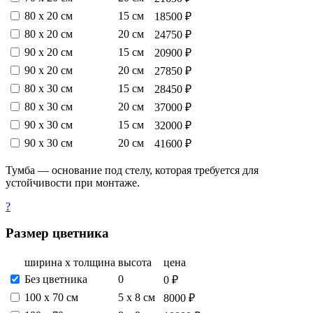
80 х 20 см
15 см
18500 ₽
80 х 20 см
20 см
24750 ₽
90 х 20 см
15 см
20900 ₽
90 х 20 см
20 см
27850 ₽
80 х 30 см
15 см
28450 ₽
80 х 30 см
20 см
37000 ₽
90 х 30 см
15 см
32000 ₽
90 х 30 см
20 см
41600 ₽
Тумба — основание под стелу, которая требуется для
устойчивости при монтаже.
?
Размер цветника
ширина х толщина
высота
цена
Без цветника
0
0 ₽
100 х 70 см
5 х 8 см
8000 ₽