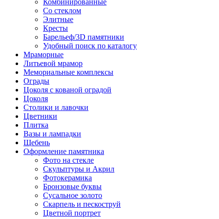
Комбинированные
Со стеклом
Элитные
Кресты
Барельеф/3D памятники
Удобный поиск по каталогу
Мраморные
Литьевой мрамор
Мемориальные комплексы
Ограды
Цоколя с кованой оградой
Цоколя
Столики и лавочки
Цветники
Плитка
Вазы и лампадки
Щебень
Оформление памятника
Фото на стекле
Скульптуры и Акрил
Фотокерамика
Бронзовые буквы
Сусальное золото
Скарпель и пескоструй
Цветной портрет