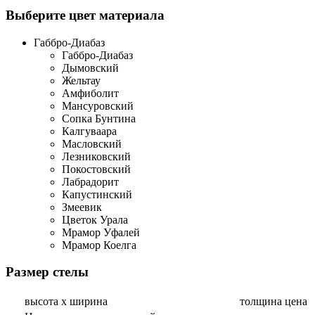
Выберите цвет материала
Габбро-Диабаз
Габбро-Диабаз
Дымовский
Жельтау
Амфиболит
Мансуровский
Сопка Бунтина
Калгуваара
Масловский
Лезниковский
Покостовский
Лабрадорит
Капустинский
Змеевик
Цветок Урала
Мрамор Уфалей
Мрамор Коелга
Размер стелы
высота х ширина
толщина
цена