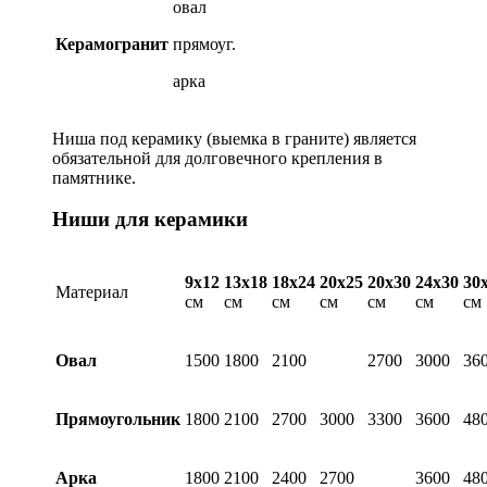
овал
Керамогранит
прямоуг.
арка
Ниша под керамику (выемка в граните) является
обязательной для долговечного крепления в
памятнике.
Ниши для керамики
9х12
13х18
18х24
20х25
20х30
24х30
30
Материал
см
см
см
см
см
см
см
Овал
1500
1800
2100
2700
3000
36
Прямоугольник
1800
2100
2700
3000
3300
3600
48
Арка
1800
2100
2400
2700
3600
48