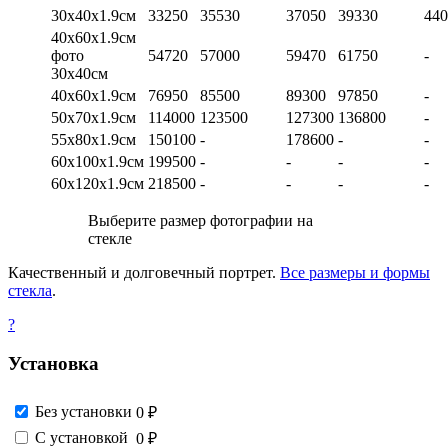
30х40х1.9см
33250
35530
37050
39330
440
40х60х1.9см
фото
54720
57000
59470
61750
-
30х40см
40х60х1.9см
76950
85500
89300
97850
-
50х70х1.9см
114000
123500
127300
136800
-
55х80х1.9см
150100
-
178600
-
-
60х100х1.9см
199500
-
-
-
-
60х120х1.9см
218500
-
-
-
-
Выберите размер фотографии на
стекле
Качественный и долговечный портрет.
Все размеры и формы
стекла
.
?
Установка
Без установки
0 ₽
С установкой
0 ₽