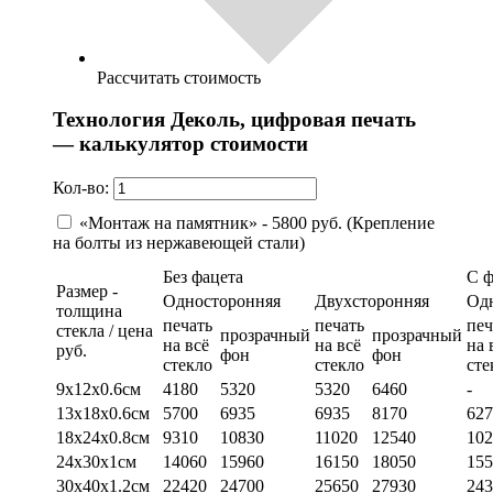
Рассчитать стоимость
Технология Деколь, цифровая печать
— калькулятор стоимости
Кол-во:
«Монтаж на памятник» - 5800 руб. (Крепление
на болты из нержавеющей стали)
Без фацета
С 
Размер -
Односторонняя
Двухсторонняя
Од
толщина
печать
печать
печ
стекла / цена
прозрачный
прозрачный
на всё
на всё
на 
руб.
фон
фон
стекло
стекло
сте
9х12х0.6см
4180
5320
5320
6460
-
13х18х0.6см
5700
6935
6935
8170
627
18х24х0.8см
9310
10830
11020
12540
102
24х30х1см
14060
15960
16150
18050
155
30х40х1.2см
22420
24700
25650
27930
243