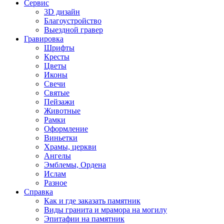
Сервис
3D дизайн
Благоустройство
Выездной гравер
Гравировка
Шрифты
Кресты
Цветы
Иконы
Свечи
Святые
Пейзажи
Животные
Рамки
Оформление
Виньетки
Храмы, церкви
Ангелы
Эмблемы, Ордена
Ислам
Разное
Справка
Как и где заказать памятник
Виды гранита и мрамора на могилу
Эпитафии на памятник