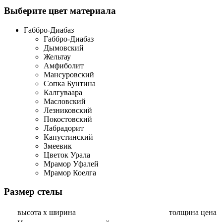
Выберите цвет материала
Габбро-Диабаз
Габбро-Диабаз
Дымовский
Жельтау
Амфиболит
Мансуровский
Сопка Бунтина
Калгуваара
Масловский
Лезниковский
Покостовский
Лабрадорит
Капустинский
Змеевик
Цветок Урала
Мрамор Уфалей
Мрамор Коелга
Размер стелы
высота х ширина
толщина
цена