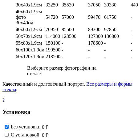
30х40х1.9см
33250
35530
37050
39330
440
40х60х1.9см
фото
54720
57000
59470
61750
-
30х40см
40х60х1.9см
76950
85500
89300
97850
-
50х70х1.9см
114000
123500
127300
136800
-
55х80х1.9см
150100
-
178600
-
-
60х100х1.9см
199500
-
-
-
-
60х120х1.9см
218500
-
-
-
-
Выберите размер фотографии на
стекле
Качественный и долговечный портрет.
Все размеры и формы
стекла
.
?
Установка
Без установки
0 ₽
С установкой
0 ₽