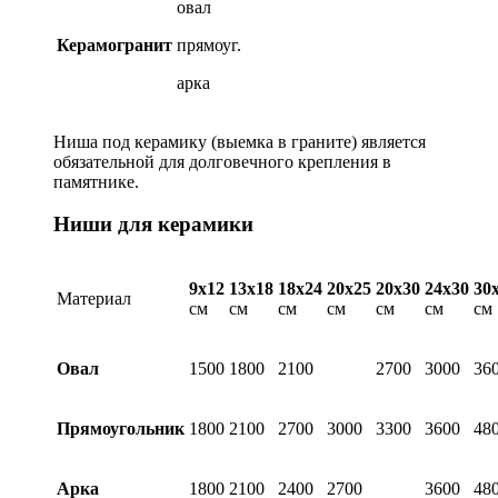
овал
Керамогранит
прямоуг.
арка
Ниша под керамику (выемка в граните) является
обязательной для долговечного крепления в
памятнике.
Ниши для керамики
9х12
13х18
18х24
20х25
20х30
24х30
30
Материал
см
см
см
см
см
см
см
Овал
1500
1800
2100
2700
3000
36
Прямоугольник
1800
2100
2700
3000
3300
3600
48
Арка
1800
2100
2400
2700
3600
48