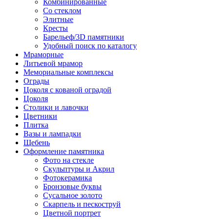
Комбинированные
Со стеклом
Элитные
Кресты
Барельеф/3D памятники
Удобный поиск по каталогу
Мраморные
Литьевой мрамор
Мемориальные комплексы
Ограды
Цоколя с кованой оградой
Цоколя
Столики и лавочки
Цветники
Плитка
Вазы и лампадки
Щебень
Оформление памятника
Фото на стекле
Скульптуры и Акрил
Фотокерамика
Бронзовые буквы
Сусальное золото
Скарпель и пескоструй
Цветной портрет