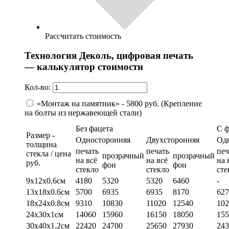
Рассчитать стоимость
Технология Деколь, цифровая печать
— калькулятор стоимости
Кол-во:
«Монтаж на памятник» - 5800 руб. (Крепление
на болты из нержавеющей стали)
Без фацета
С 
Размер -
Односторонняя
Двухсторонняя
Од
толщина
печать
печать
печ
стекла / цена
прозрачный
прозрачный
на всё
на всё
на 
руб.
фон
фон
стекло
стекло
сте
9х12х0.6см
4180
5320
5320
6460
-
13х18х0.6см
5700
6935
6935
8170
627
18х24х0.8см
9310
10830
11020
12540
102
24х30х1см
14060
15960
16150
18050
155
30х40х1.2см
22420
24700
25650
27930
243