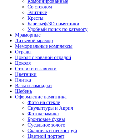
Комбинированные
Со стеклом
Элитные
Кресты
Барельеф/3D памятники
Удобный поиск по каталогу
Мраморные
Литьевой мрамор
Мемориальные комплексы
Ограды
Цоколя с кованой оградой
Цоколя
Столики и лавочки
Цветники
Плитка
Вазы и лампадки
Щебень
Оформление памятника
Фото на стекле
Скульптуры и Акрил
Фотокерамика
Бронзовые буквы
Сусальное золото
Скарпель и пескоструй
Цветной портрет