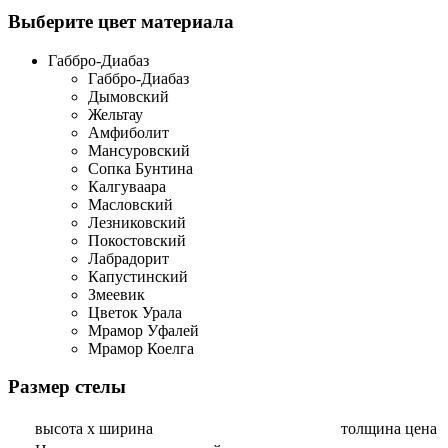
Выберите цвет материала
Габбро-Диабаз
Габбро-Диабаз
Дымовский
Жельтау
Амфиболит
Мансуровский
Сопка Бунтина
Калгуваара
Масловский
Лезниковский
Покостовский
Лабрадорит
Капустинский
Змеевик
Цветок Урала
Мрамор Уфалей
Мрамор Коелга
Размер стелы
высота х ширина
толщина
цена