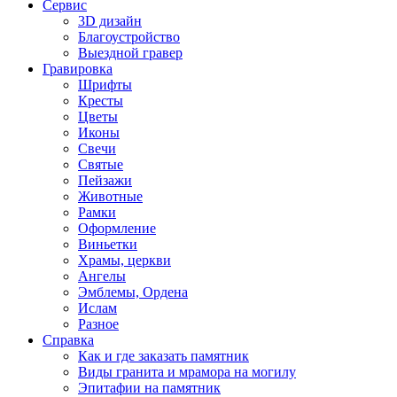
Сервис
3D дизайн
Благоустройство
Выездной гравер
Гравировка
Шрифты
Кресты
Цветы
Иконы
Свечи
Святые
Пейзажи
Животные
Рамки
Оформление
Виньетки
Храмы, церкви
Ангелы
Эмблемы, Ордена
Ислам
Разное
Справка
Как и где заказать памятник
Виды гранита и мрамора на могилу
Эпитафии на памятник