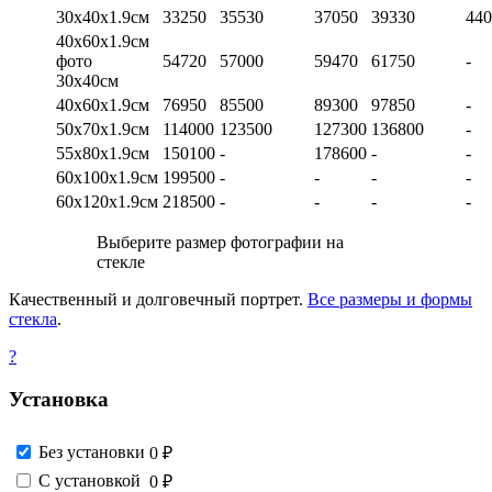
30х40х1.9см
33250
35530
37050
39330
440
40х60х1.9см
фото
54720
57000
59470
61750
-
30х40см
40х60х1.9см
76950
85500
89300
97850
-
50х70х1.9см
114000
123500
127300
136800
-
55х80х1.9см
150100
-
178600
-
-
60х100х1.9см
199500
-
-
-
-
60х120х1.9см
218500
-
-
-
-
Выберите размер фотографии на
стекле
Качественный и долговечный портрет.
Все размеры и формы
стекла
.
?
Установка
Без установки
0 ₽
С установкой
0 ₽