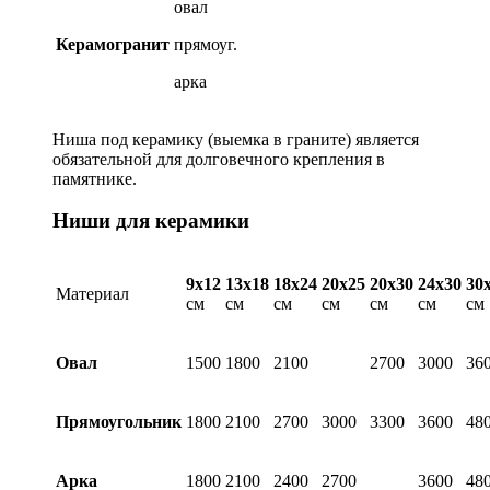
овал
Керамогранит
прямоуг.
арка
Ниша под керамику (выемка в граните) является
обязательной для долговечного крепления в
памятнике.
Ниши для керамики
9х12
13х18
18х24
20х25
20х30
24х30
30
Материал
см
см
см
см
см
см
см
Овал
1500
1800
2100
2700
3000
36
Прямоугольник
1800
2100
2700
3000
3300
3600
48
Арка
1800
2100
2400
2700
3600
48