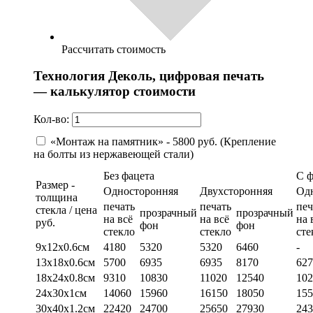
Рассчитать стоимость
Технология Деколь, цифровая печать
— калькулятор стоимости
Кол-во:
«Монтаж на памятник» - 5800 руб. (Крепление
на болты из нержавеющей стали)
Без фацета
С 
Размер -
Односторонняя
Двухсторонняя
Од
толщина
печать
печать
печ
стекла / цена
прозрачный
прозрачный
на всё
на всё
на 
руб.
фон
фон
стекло
стекло
сте
9х12х0.6см
4180
5320
5320
6460
-
13х18х0.6см
5700
6935
6935
8170
627
18х24х0.8см
9310
10830
11020
12540
102
24х30х1см
14060
15960
16150
18050
155
30х40х1.2см
22420
24700
25650
27930
243