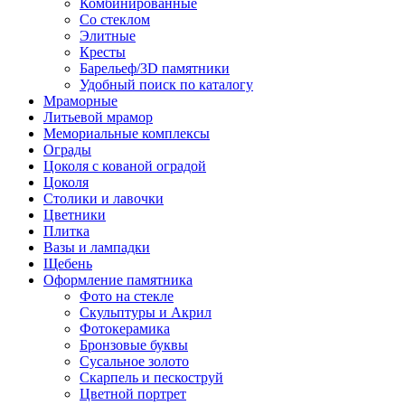
Комбинированные
Со стеклом
Элитные
Кресты
Барельеф/3D памятники
Удобный поиск по каталогу
Мраморные
Литьевой мрамор
Мемориальные комплексы
Ограды
Цоколя с кованой оградой
Цоколя
Столики и лавочки
Цветники
Плитка
Вазы и лампадки
Щебень
Оформление памятника
Фото на стекле
Скульптуры и Акрил
Фотокерамика
Бронзовые буквы
Сусальное золото
Скарпель и пескоструй
Цветной портрет