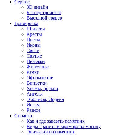
Сервис
3D дизайн
Благоустройство
Выездной гравер
Гравировка
Шрифты
Кресты
Цветы
Иконы
Свечи
Святые
Пейзажи
Животные
Рамки
Оформление
Виньетки
Храмы, церкви
Ангелы
Эмблемы, Ордена
Ислам
Разное
Справка
Как и где заказать памятник
Виды гранита и мрамора на могилу
Эпитафии на памятник