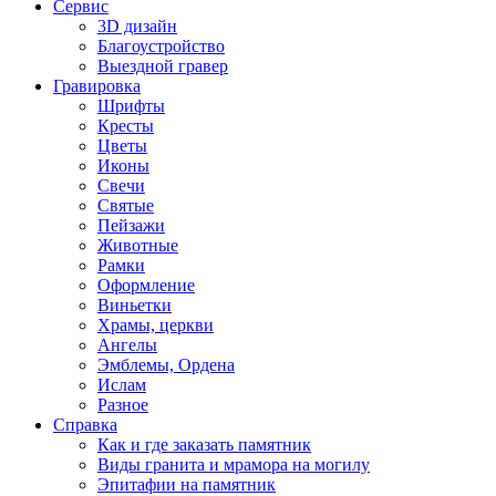
Сервис
3D дизайн
Благоустройство
Выездной гравер
Гравировка
Шрифты
Кресты
Цветы
Иконы
Свечи
Святые
Пейзажи
Животные
Рамки
Оформление
Виньетки
Храмы, церкви
Ангелы
Эмблемы, Ордена
Ислам
Разное
Справка
Как и где заказать памятник
Виды гранита и мрамора на могилу
Эпитафии на памятник