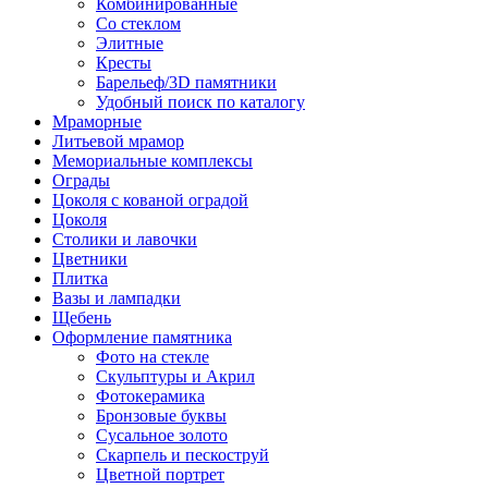
Комбинированные
Со стеклом
Элитные
Кресты
Барельеф/3D памятники
Удобный поиск по каталогу
Мраморные
Литьевой мрамор
Мемориальные комплексы
Ограды
Цоколя с кованой оградой
Цоколя
Столики и лавочки
Цветники
Плитка
Вазы и лампадки
Щебень
Оформление памятника
Фото на стекле
Скульптуры и Акрил
Фотокерамика
Бронзовые буквы
Сусальное золото
Скарпель и пескоструй
Цветной портрет