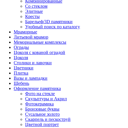
Комбинированные
Со стеклом
Элитные
Кресты
Барельеф/3D памятники
Удобный поиск по каталогу
Мраморные
Литьевой мрамор
Мемориальные комплексы
Ограды
Цоколя с кованой оградой
Цоколя
Столики и лавочки
Цветники
Плитка
Вазы и лампадки
Щебень
Оформление памятника
Фото на стекле
Скульптуры и Акрил
Фотокерамика
Бронзовые буквы
Сусальное золото
Скарпель и пескоструй
Цветной портрет