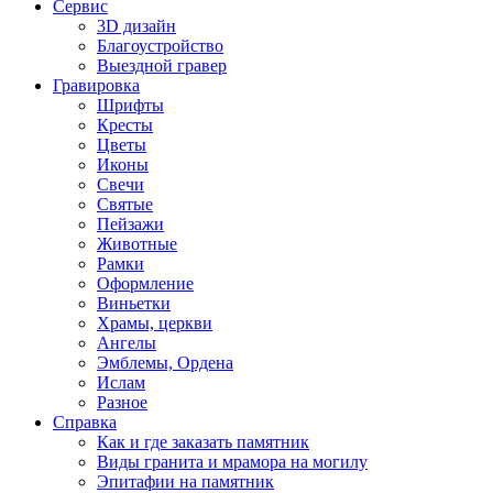
Сервис
3D дизайн
Благоустройство
Выездной гравер
Гравировка
Шрифты
Кресты
Цветы
Иконы
Свечи
Святые
Пейзажи
Животные
Рамки
Оформление
Виньетки
Храмы, церкви
Ангелы
Эмблемы, Ордена
Ислам
Разное
Справка
Как и где заказать памятник
Виды гранита и мрамора на могилу
Эпитафии на памятник