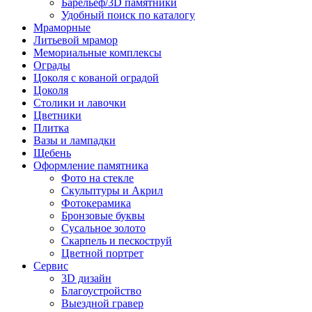
Барельеф/3D памятники
Удобный поиск по каталогу
Мраморные
Литьевой мрамор
Мемориальные комплексы
Ограды
Цоколя с кованой оградой
Цоколя
Столики и лавочки
Цветники
Плитка
Вазы и лампадки
Щебень
Оформление памятника
Фото на стекле
Скульптуры и Акрил
Фотокерамика
Бронзовые буквы
Сусальное золото
Скарпель и пескоструй
Цветной портрет
Сервис
3D дизайн
Благоустройство
Выездной гравер