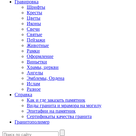
Гравировка
Шрифты
Кресты
Цветы
Иконы
Свечи
Святые
Пейзажи
Животные
Рамки
Оформление
Виньетки
Храмы, церкви
Ангелы
Эмблемы, Ордена
Ислам
Разное
Справка
Как и где заказать памятник
Виды гранита и мрамора на могилу
Эпитафии на памятник
Сертификаты качества гранита
Гранитополимер