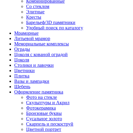
Комбинированные
Со стеклом
Элитные
Кресты
Барельеф/3D памятники
Удобный поиск по каталогу
Мраморные
Литьевой мрамор
Мемориальные комплексы
Ограды
Цоколя с кованой оградой
Цоколя
Столики и лавочки
Цветники
Плитка
Вазы и лампадки
Щебень
Оформление памятника
Фото на стекле
Скульптуры и Акрил
Фотокерамика
Бронзовые буквы
Сусальное золото
Скарпель и пескоструй
Цветной портрет