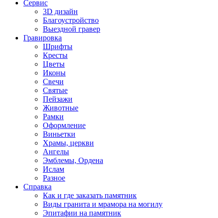
Сервис
3D дизайн
Благоустройство
Выездной гравер
Гравировка
Шрифты
Кресты
Цветы
Иконы
Свечи
Святые
Пейзажи
Животные
Рамки
Оформление
Виньетки
Храмы, церкви
Ангелы
Эмблемы, Ордена
Ислам
Разное
Справка
Как и где заказать памятник
Виды гранита и мрамора на могилу
Эпитафии на памятник