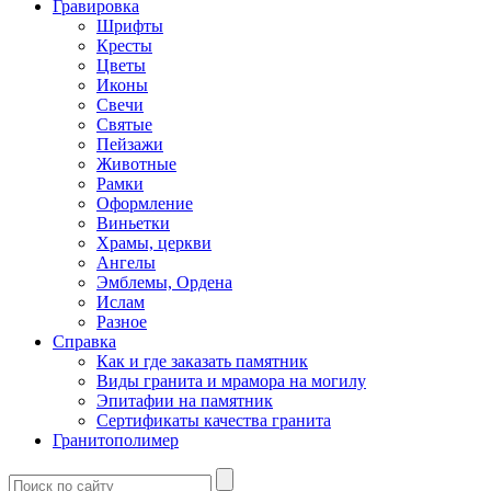
Гравировка
Шрифты
Кресты
Цветы
Иконы
Свечи
Святые
Пейзажи
Животные
Рамки
Оформление
Виньетки
Храмы, церкви
Ангелы
Эмблемы, Ордена
Ислам
Разное
Справка
Как и где заказать памятник
Виды гранита и мрамора на могилу
Эпитафии на памятник
Сертификаты качества гранита
Гранитополимер