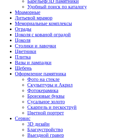
Барельеф/3D памятники
Удобный поиск по каталогу
Мраморные
Литьевой мрамор
Мемориальные комплексы
Ограды
Цоколя с кованой оградой
Цоколя
Столики и лавочки
Цветники
Плитка
Вазы и лампадки
Щебень
Оформление памятника
Фото на стекле
Скульптуры и Акрил
Фотокерамика
Бронзовые буквы
Сусальное золото
Скарпель и пескоструй
Цветной портрет
Сервис
3D дизайн
Благоустройство
Выездной гравер