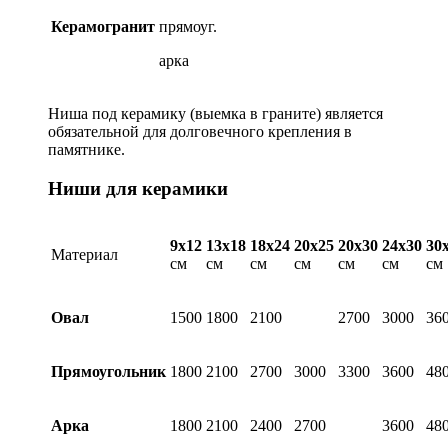
Керамогранит
прямоуг.
арка
Ниша под керамику (выемка в граните) является
обязательной для долговечного крепления в
памятнике.
Ниши для керамики
9х12
13х18
18х24
20х25
20х30
24х30
30
Материал
см
см
см
см
см
см
см
Овал
1500
1800
2100
2700
3000
36
Прямоугольник
1800
2100
2700
3000
3300
3600
48
Арка
1800
2100
2400
2700
3600
48