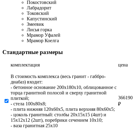
Покостовский
Лабрадорит
Токовский
Капустинский
Змеевик
Лисья горка
Мрамор Уфалей
Мрамор Коелга
Стандартные размеры
комплектация
цена
В стоимость комплекса (весь гранит - габбро-
диабаз) входит:
- бетонное основание 200х180х10, облицованное с
торца гранитной полосой и сверху гранитной
366190
плиткой;
- стела 100х80х8;
₽
- плита нижняя 120х60х5, плита верхняя 80х60х5;
- цоколь гранитный: столбы 20х15х15 (4шт) и
15х12х12 (2шт), поребрики сечением 10х10;
- ваза гранитная 25х10