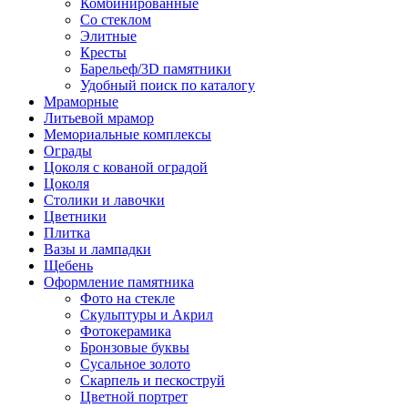
Комбинированные
Со стеклом
Элитные
Кресты
Барельеф/3D памятники
Удобный поиск по каталогу
Мраморные
Литьевой мрамор
Мемориальные комплексы
Ограды
Цоколя с кованой оградой
Цоколя
Столики и лавочки
Цветники
Плитка
Вазы и лампадки
Щебень
Оформление памятника
Фото на стекле
Скульптуры и Акрил
Фотокерамика
Бронзовые буквы
Сусальное золото
Скарпель и пескоструй
Цветной портрет