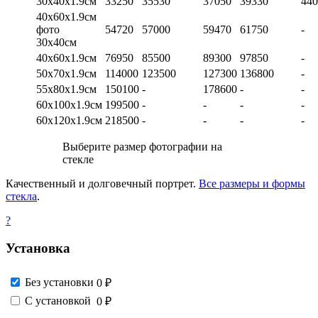
30х40х1.9см
33250
35530
37050
39330
440
40х60х1.9см
фото
54720
57000
59470
61750
-
30х40см
40х60х1.9см
76950
85500
89300
97850
-
50х70х1.9см
114000
123500
127300
136800
-
55х80х1.9см
150100
-
178600
-
-
60х100х1.9см
199500
-
-
-
-
60х120х1.9см
218500
-
-
-
-
Выберите размер фотографии на
стекле
Качественный и долговечный портрет.
Все размеры и формы
стекла
.
?
Установка
Без установки
0 ₽
С установкой
0 ₽