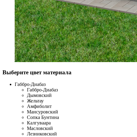
Выберите цвет материала
Габбро-Диабаз
Габбро-Диабаз
Дымовский
Жельтау
Амфиболит
Мансуровский
Сопка Бунтина
Калгуваара
Масловский
Лезниковский