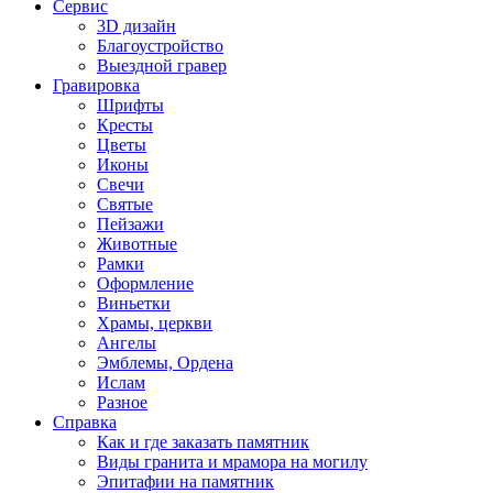
Сервис
3D дизайн
Благоустройство
Выездной гравер
Гравировка
Шрифты
Кресты
Цветы
Иконы
Свечи
Святые
Пейзажи
Животные
Рамки
Оформление
Виньетки
Храмы, церкви
Ангелы
Эмблемы, Ордена
Ислам
Разное
Справка
Как и где заказать памятник
Виды гранита и мрамора на могилу
Эпитафии на памятник