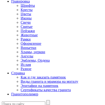
Гравировка
Шрифты
Кресты
Цветы
Иконы
Свечи
Святые
Пейзажи
Животные
Рамки
Оформление
Виньетки
Храмы, церкви
Ангелы
Эмблемы, Ордена
Ислам
Разное
Справка
Как и где заказать памятник
Виды гранита и мрамора на могилу
Эпитафии на памятник
Сертификаты качества гранита
Гранитополимер