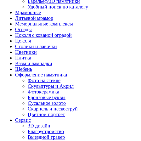
Барельеф/3D памятники
Удобный поиск по каталогу
Мраморные
Литьевой мрамор
Мемориальные комплексы
Ограды
Цоколя с кованой оградой
Цоколя
Столики и лавочки
Цветники
Плитка
Вазы и лампадки
Щебень
Оформление памятника
Фото на стекле
Скульптуры и Акрил
Фотокерамика
Бронзовые буквы
Сусальное золото
Скарпель и пескоструй
Цветной портрет
Сервис
3D дизайн
Благоустройство
Выездной гравер