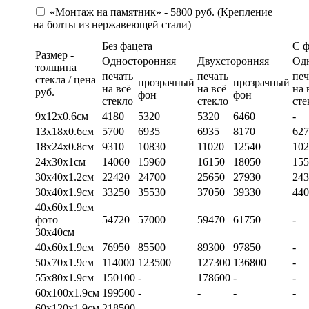
«Монтаж на памятник» - 5800 руб. (Крепление
на болты из нержавеющей стали)
Без фацета
С 
Размер -
Односторонняя
Двухсторонняя
Од
толщина
печать
печать
печ
стекла / цена
прозрачный
прозрачный
на всё
на всё
на 
руб.
фон
фон
стекло
стекло
сте
9х12х0.6см
4180
5320
5320
6460
-
13х18х0.6см
5700
6935
6935
8170
627
18х24х0.8см
9310
10830
11020
12540
102
24х30х1см
14060
15960
16150
18050
155
30х40х1.2см
22420
24700
25650
27930
243
30х40х1.9см
33250
35530
37050
39330
440
40х60х1.9см
фото
54720
57000
59470
61750
-
30х40см
40х60х1.9см
76950
85500
89300
97850
-
50х70х1.9см
114000
123500
127300
136800
-
55х80х1.9см
150100
-
178600
-
-
60х100х1.9см
199500
-
-
-
-
60х120х1.9см
218500
-
-
-
-