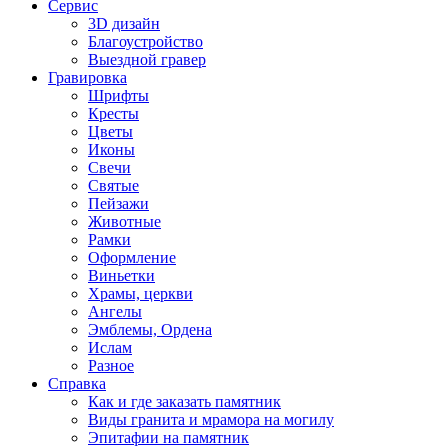
Сервис
3D дизайн
Благоустройство
Выездной гравер
Гравировка
Шрифты
Кресты
Цветы
Иконы
Свечи
Святые
Пейзажи
Животные
Рамки
Оформление
Виньетки
Храмы, церкви
Ангелы
Эмблемы, Ордена
Ислам
Разное
Справка
Как и где заказать памятник
Виды гранита и мрамора на могилу
Эпитафии на памятник