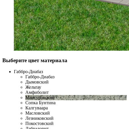
Выберите цвет материала
Габбро-Диабаз
Габбро-Диабаз
Дымовский
Жельтау
Амфиболит
Мансуровский
Сопка Бунтина
Калгуваара
Масловский
Лезниковский
Покостовский
Лабрадорит