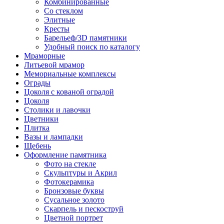
Комбинированные
Со стеклом
Элитные
Кресты
Барельеф/3D памятники
Удобный поиск по каталогу
Мраморные
Литьевой мрамор
Мемориальные комплексы
Ограды
Цоколя с кованой оградой
Цоколя
Столики и лавочки
Цветники
Плитка
Вазы и лампадки
Щебень
Оформление памятника
Фото на стекле
Скульптуры и Акрил
Фотокерамика
Бронзовые буквы
Сусальное золото
Скарпель и пескоструй
Цветной портрет