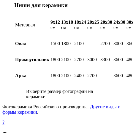
Ниши для керамики
9х12
13х18
18х24
20х25
20х30
24х30
30
Материал
см
см
см
см
см
см
см
Овал
1500
1800
2100
2700
3000
36
Прямоугольник
1800
2100
2700
3000
3300
3600
48
Арка
1800
2100
2400
2700
3600
48
Выберите размер фотографии на
керамике
Фотокерамика Российского производства.
Другие виды и
формы керамики
.
?