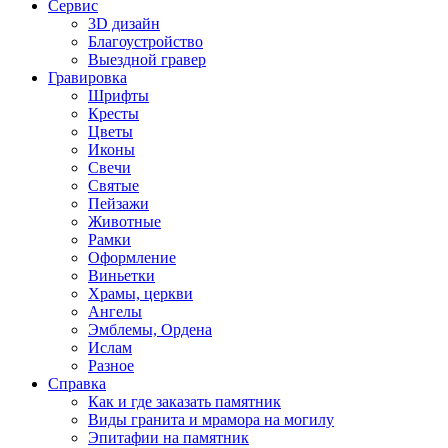
Сервис
3D дизайн
Благоустройство
Выездной гравер
Гравировка
Шрифты
Кресты
Цветы
Иконы
Свечи
Святые
Пейзажи
Животные
Рамки
Оформление
Виньетки
Храмы, церкви
Ангелы
Эмблемы, Ордена
Ислам
Разное
Справка
Как и где заказать памятник
Виды гранита и мрамора на могилу
Эпитафии на памятник