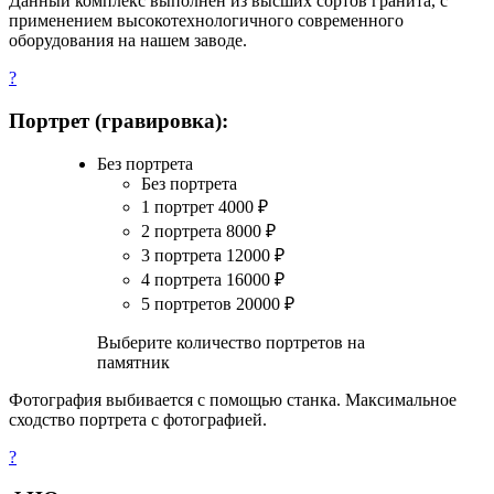
Данный комплекс выполнен из высших сортов гранита, с
применением высокотехнологичного современного
оборудования на нашем заводе.
?
Портрет (гравировка):
Без портрета
Без портрета
1 портрет
4000
₽
2 портрета
8000
₽
3 портрета
12000
₽
4 портрета
16000
₽
5 портретов
20000
₽
Выберите количество портретов на
памятник
Фотография выбивается с помощью станка. Максимальное
сходство портрета с фотографией.
?