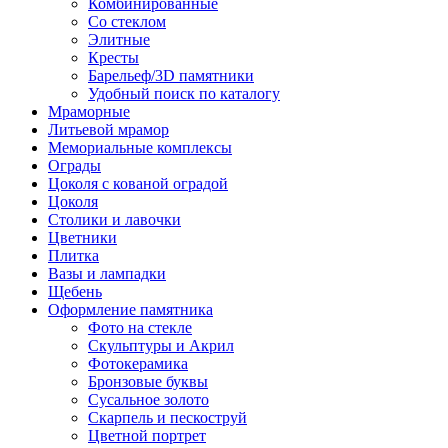
Комбинированные
Со стеклом
Элитные
Кресты
Барельеф/3D памятники
Удобный поиск по каталогу
Мраморные
Литьевой мрамор
Мемориальные комплексы
Ограды
Цоколя с кованой оградой
Цоколя
Столики и лавочки
Цветники
Плитка
Вазы и лампадки
Щебень
Оформление памятника
Фото на стекле
Скульптуры и Акрил
Фотокерамика
Бронзовые буквы
Сусальное золото
Скарпель и пескоструй
Цветной портрет