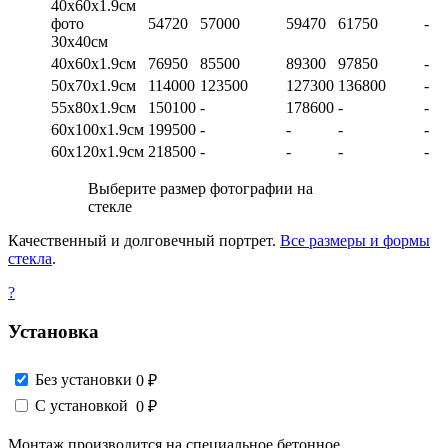
40х60х1.9см
фото
54720
57000
59470
61750
-
30х40см
40х60х1.9см
76950
85500
89300
97850
-
50х70х1.9см
114000
123500
127300
136800
-
55х80х1.9см
150100
-
178600
-
-
60х100х1.9см
199500
-
-
-
-
60х120х1.9см
218500
-
-
-
-
Выберите размер фотографии на
стекле
Качественный и долговечный портрет.
Все размеры и формы
стекла
.
?
Установка
Без установки
0 ₽
С установкой
0 ₽
Монтаж производится на специальное бетонное