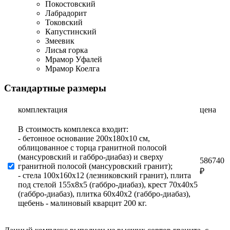
Покостовский
Лабрадорит
Токовский
Капустинский
Змеевик
Лисья горка
Мрамор Уфалей
Мрамор Коелга
Стандартные размеры
комплектация
цена
В стоимость комплекса входит:
- бетонное основание 200х180х10 см,
облицованное с торца гранитной полосой
(мансуровский и габбро-диабаз) и сверху
586740
гранитной полосой (мансуровский гранит);
₽
- стела 100х160х12 (лезниковский гранит), плита
под стелой 155х8х5 (габбро-диабаз), крест 70х40х5
(габбро-диабаз), плитка 60х40х2 (габбро-диабаз),
щебень - малиновый кварцит 200 кг.