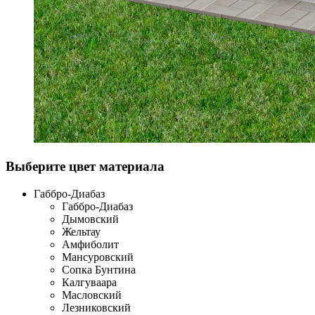
Выберите цвет материала
Габбро-Диабаз
Габбро-Диабаз
Дымовский
Жельтау
Амфиболит
Мансуровский
Сопка Бунтина
Калгуваара
Масловский
Лезниковский