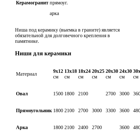
Керамогранит
прямоуг.
арка
Ниша под керамику (выемка в граните) является
обязательной для долговечного крепления в
памятнике.
Ниши для керамики
9х12
13х18
18х24
20х25
20х30
24х30
30
Материал
см
см
см
см
см
см
см
Овал
1500
1800
2100
2700
3000
36
Прямоугольник
1800
2100
2700
3000
3300
3600
48
Арка
1800
2100
2400
2700
3600
48