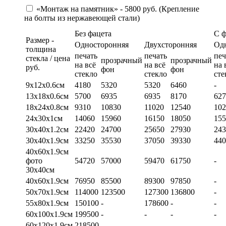
«Монтаж на памятник» - 5800 руб. (Крепление
на болты из нержавеющей стали)
Без фацета
С 
Размер -
Односторонняя
Двухсторонняя
Од
толщина
печать
печать
печ
стекла / цена
прозрачный
прозрачный
на всё
на всё
на 
руб.
фон
фон
стекло
стекло
сте
9х12х0.6см
4180
5320
5320
6460
-
13х18х0.6см
5700
6935
6935
8170
627
18х24х0.8см
9310
10830
11020
12540
102
24х30х1см
14060
15960
16150
18050
155
30х40х1.2см
22420
24700
25650
27930
243
30х40х1.9см
33250
35530
37050
39330
440
40х60х1.9см
фото
54720
57000
59470
61750
-
30х40см
40х60х1.9см
76950
85500
89300
97850
-
50х70х1.9см
114000
123500
127300
136800
-
55х80х1.9см
150100
-
178600
-
-
60х100х1.9см
199500
-
-
-
-
60х120х1.9см
218500
-
-
-
-