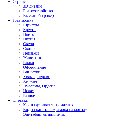
Сервис
3D дизайн
Благоустройство
Выездной гравер
Гравировка
Шрифты
Кресты
Цветы
Иконы
Свечи
Святые
Пейзажи
Животные
Рамки
Оформление
Виньетки
Храмы, церкви
Ангелы
Эмблемы, Ордена
Ислам
Разное
Справка
Как и где заказать памятник
Виды гранита и мрамора на могилу
Эпитафии на памятник