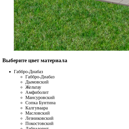
Выберите цвет материала
Габбро-Диабаз
Габбро-Диабаз
Дымовский
Жельтау
Амфиболит
Мансуровский
Сопка Бунтина
Калгуваара
Масловский
Лезниковский
Покостовский
Лабрадорит