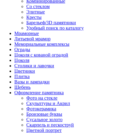
Комбинированные
Со стеклом
Элитные
Кресты
Барельеф/3D памятники
Удобный поиск по каталогу
Мраморные
Литьевой мрамор
Мемориальные комплексы
Ограды
Цоколя с кованой оградой
Цоколя
Столики и лавочки
Цветники
Плитка
Вазы и лампадки
Щебень
Оформление памятника
Фото на стекле
Скульптуры и Акрил
Фотокерамика
Бронзовые буквы
Сусальное золото
Скарпель и пескоструй
Цветной портрет