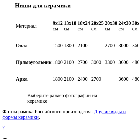
Ниши для керамики
9х12
13х18
18х24
20х25
20х30
24х30
30
Материал
см
см
см
см
см
см
см
Овал
1500
1800
2100
2700
3000
36
Прямоугольник
1800
2100
2700
3000
3300
3600
48
Арка
1800
2100
2400
2700
3600
48
Выберите размер фотографии на
керамике
Фотокерамика Российского производства.
Другие виды и
формы керамики
.
?