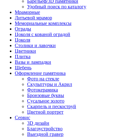
Барельеф/3D памятники
Удобный поиск по каталогу
Мраморные
Литьевой мрамор
Мемориальные комплексы
Ограды
Цоколя с кованой оградой
Цоколя
Столики и лавочки
Цветники
Плитка
Вазы и лампадки
Щебень
Оформление памятника
Фото на стекле
Скульптуры и Акрил
Фотокерамика
Бронзовые буквы
Сусальное золото
Скарпель и пескоструй
Цветной портрет
Сервис
3D дизайн
Благоустройство
Выездной гравер