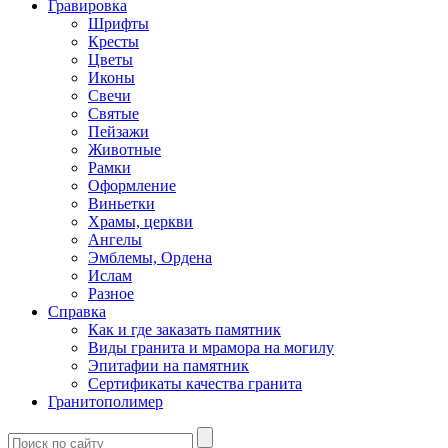
Гравировка
Шрифты
Кресты
Цветы
Иконы
Свечи
Святые
Пейзажи
Животные
Рамки
Оформление
Виньетки
Храмы, церкви
Ангелы
Эмблемы, Ордена
Ислам
Разное
Справка
Как и где заказать памятник
Виды гранита и мрамора на могилу
Эпитафии на памятник
Сертификаты качества гранита
Гранитополимер