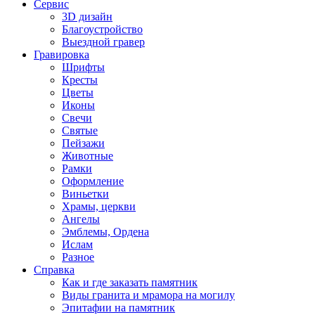
Сервис
3D дизайн
Благоустройство
Выездной гравер
Гравировка
Шрифты
Кресты
Цветы
Иконы
Свечи
Святые
Пейзажи
Животные
Рамки
Оформление
Виньетки
Храмы, церкви
Ангелы
Эмблемы, Ордена
Ислам
Разное
Справка
Как и где заказать памятник
Виды гранита и мрамора на могилу
Эпитафии на памятник