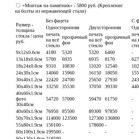
«Монтаж на памятник» - 5800 руб. (Крепление
на болты из нержавеющей стали)
Без фацета
С 
Размер -
Односторонняя
Двухсторонняя
Од
толщина
печать
печать
печ
стекла / цена
прозрачный
прозрачный
на всё
на всё
на 
руб.
фон
фон
стекло
стекло
сте
9х12х0.6см
4180
5320
5320
6460
-
13х18х0.6см
5700
6935
6935
8170
627
18х24х0.8см
9310
10830
11020
12540
102
24х30х1см
14060
15960
16150
18050
155
30х40х1.2см
22420
24700
25650
27930
243
30х40х1.9см
33250
35530
37050
39330
440
40х60х1.9см
фото
54720
57000
59470
61750
-
30х40см
40х60х1.9см
76950
85500
89300
97850
-
50х70х1.9см
114000
123500
127300
136800
-
55х80х1.9см
150100
-
178600
-
-
60х100х1.9см
199500
-
-
-
-
60х120х1.9см
218500
-
-
-
-