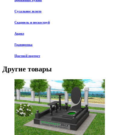
Бронзовые буквы
Сусальное золото
Скарпель и пескоструй
Акрил
Гравировка
Цветной портрет
Другие товары