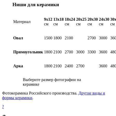
Ниши для керамики
9х12
13х18
18х24
20х25
20х30
24х30
30
Материал
см
см
см
см
см
см
см
Овал
1500
1800
2100
2700
3000
36
Прямоугольник
1800
2100
2700
3000
3300
3600
48
Арка
1800
2100
2400
2700
3600
48
Выберите размер фотографии на
керамике
Фотокерамика Российского производства.
Другие виды и
формы керамики
.
?