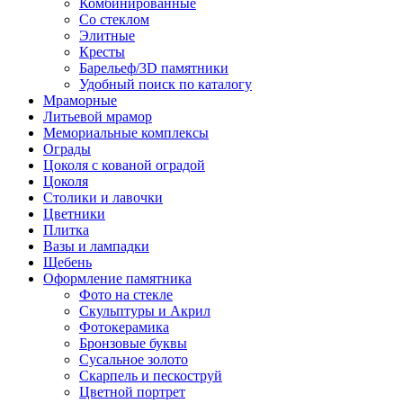
Комбинированные
Со стеклом
Элитные
Кресты
Барельеф/3D памятники
Удобный поиск по каталогу
Мраморные
Литьевой мрамор
Мемориальные комплексы
Ограды
Цоколя с кованой оградой
Цоколя
Столики и лавочки
Цветники
Плитка
Вазы и лампадки
Щебень
Оформление памятника
Фото на стекле
Скульптуры и Акрил
Фотокерамика
Бронзовые буквы
Сусальное золото
Скарпель и пескоструй
Цветной портрет