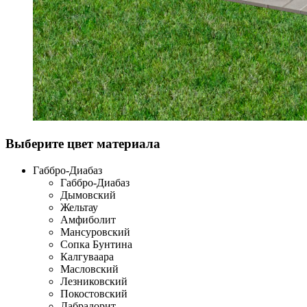
Выберите цвет материала
Габбро-Диабаз
Габбро-Диабаз
Дымовский
Жельтау
Амфиболит
Мансуровский
Сопка Бунтина
Калгуваара
Масловский
Лезниковский
Покостовский
Лабрадорит