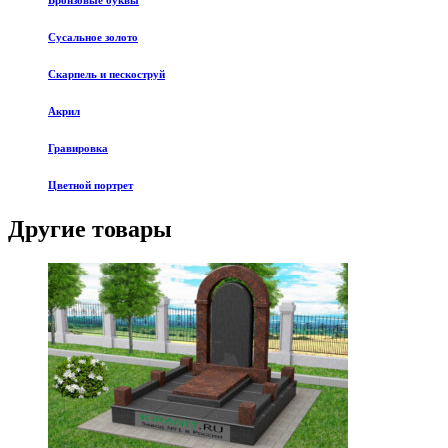
Бронзовые буквы
Сусальное золото
Скарпель и пескоструй
Акрил
Гравировка
Цветной портрет
Другие товары