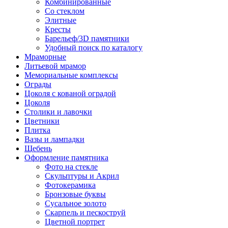
Комбинированные
Со стеклом
Элитные
Кресты
Барельеф/3D памятники
Удобный поиск по каталогу
Мраморные
Литьевой мрамор
Мемориальные комплексы
Ограды
Цоколя с кованой оградой
Цоколя
Столики и лавочки
Цветники
Плитка
Вазы и лампадки
Щебень
Оформление памятника
Фото на стекле
Скульптуры и Акрил
Фотокерамика
Бронзовые буквы
Сусальное золото
Скарпель и пескоструй
Цветной портрет