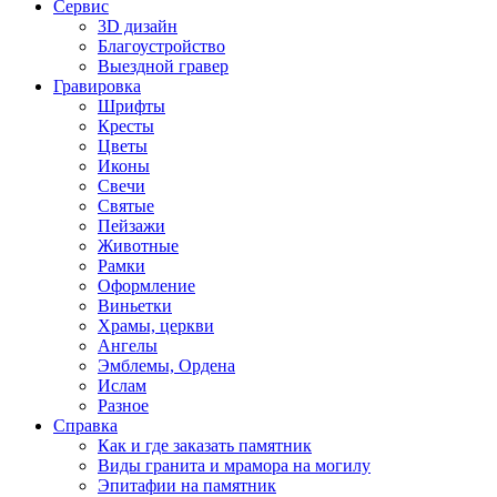
Сервис
3D дизайн
Благоустройство
Выездной гравер
Гравировка
Шрифты
Кресты
Цветы
Иконы
Свечи
Святые
Пейзажи
Животные
Рамки
Оформление
Виньетки
Храмы, церкви
Ангелы
Эмблемы, Ордена
Ислам
Разное
Справка
Как и где заказать памятник
Виды гранита и мрамора на могилу
Эпитафии на памятник