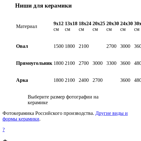
Ниши для керамики
9х12
13х18
18х24
20х25
20х30
24х30
30
Материал
см
см
см
см
см
см
см
Овал
1500
1800
2100
2700
3000
36
Прямоугольник
1800
2100
2700
3000
3300
3600
48
Арка
1800
2100
2400
2700
3600
48
Выберите размер фотографии на
керамике
Фотокерамика Российского производства.
Другие виды и
формы керамики
.
?