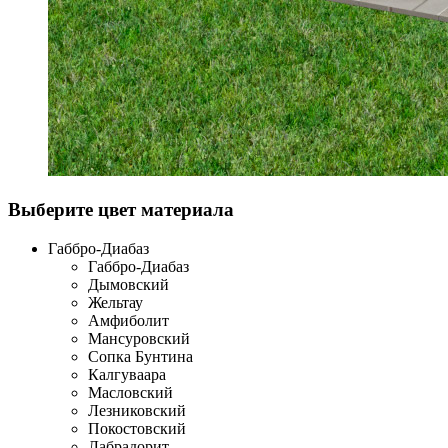
Выберите цвет материала
Габбро-Диабаз
Габбро-Диабаз
Дымовский
Жельтау
Амфиболит
Мансуровский
Сопка Бунтина
Калгуваара
Масловский
Лезниковский
Покостовский
Лабрадорит