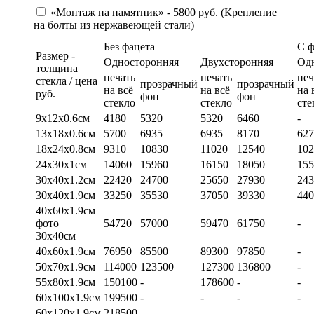
«Монтаж на памятник» - 5800 руб. (Крепление
на болты из нержавеющей стали)
Без фацета
С 
Размер -
Односторонняя
Двухсторонняя
Од
толщина
печать
печать
печ
стекла / цена
прозрачный
прозрачный
на всё
на всё
на 
руб.
фон
фон
стекло
стекло
сте
9х12х0.6см
4180
5320
5320
6460
-
13х18х0.6см
5700
6935
6935
8170
627
18х24х0.8см
9310
10830
11020
12540
102
24х30х1см
14060
15960
16150
18050
155
30х40х1.2см
22420
24700
25650
27930
243
30х40х1.9см
33250
35530
37050
39330
440
40х60х1.9см
фото
54720
57000
59470
61750
-
30х40см
40х60х1.9см
76950
85500
89300
97850
-
50х70х1.9см
114000
123500
127300
136800
-
55х80х1.9см
150100
-
178600
-
-
60х100х1.9см
199500
-
-
-
-
60х120х1.9см
218500
-
-
-
-