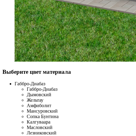
Выберите цвет материала
Габбро-Диабаз
Габбро-Диабаз
Дымовский
Жельтау
Амфиболит
Мансуровский
Сопка Бунтина
Калгуваара
Масловский
Лезниковский