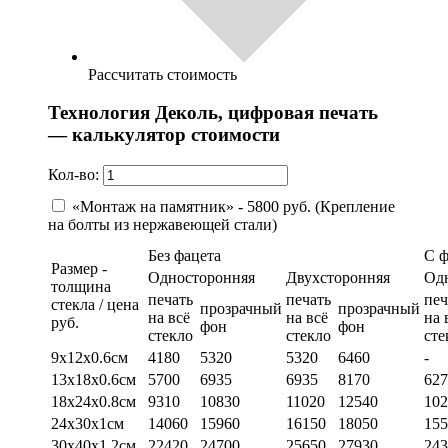
Рассчитать стоимость
Технология Деколь, цифровая печать
— калькулятор стоимости
Кол-во:
«Монтаж на памятник» - 5800 руб. (Крепление
на болты из нержавеющей стали)
Без фацета
С 
Размер -
Односторонняя
Двухсторонняя
Од
толщина
печать
печать
печ
стекла / цена
прозрачный
прозрачный
на всё
на всё
на 
руб.
фон
фон
стекло
стекло
сте
9х12х0.6см
4180
5320
5320
6460
-
13х18х0.6см
5700
6935
6935
8170
627
18х24х0.8см
9310
10830
11020
12540
102
24х30х1см
14060
15960
16150
18050
155
30х40х1.2см
22420
24700
25650
27930
243