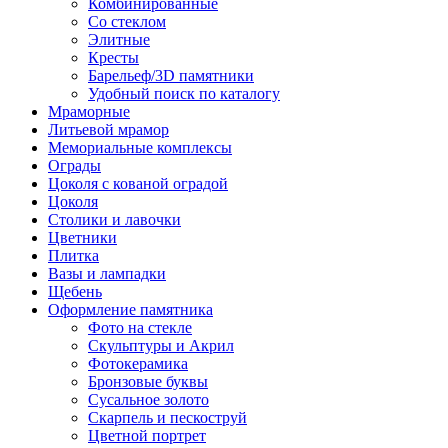
Комбинированные
Со стеклом
Элитные
Кресты
Барельеф/3D памятники
Удобный поиск по каталогу
Мраморные
Литьевой мрамор
Мемориальные комплексы
Ограды
Цоколя с кованой оградой
Цоколя
Столики и лавочки
Цветники
Плитка
Вазы и лампадки
Щебень
Оформление памятника
Фото на стекле
Скульптуры и Акрил
Фотокерамика
Бронзовые буквы
Сусальное золото
Скарпель и пескоструй
Цветной портрет