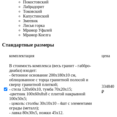
Покостовский
Лабрадорит
Токовский
Капустинский
Змеевик
Лисья горка
Мрамор Уфалей
Мрамор Коелга
Стандартные размеры
комплектация
цена
В стоимость комплекса (весь гранит - габбро-
диабаз) входит:
- бетонное основание 200х180х10 см,
облицованное с торца гранитной полосой и
сверху гранитной плиткой;
334840
- стела 120х60х10, тумба 70х20х15;
₽
-цветник 100х60х8х8 с плитой накрывной
100х50х5;
- цоколь: столбы 30х10х10 - 4шт с элементами
ограды (металл);
- лавка 80х30х5, ножки 45х12.