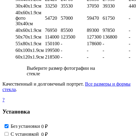
30х40х1.9см
33250
35530
37050
39330
440
40х60х1.9см
фото
54720
57000
59470
61750
-
30х40см
40х60х1.9см
76950
85500
89300
97850
-
50х70х1.9см
114000
123500
127300
136800
-
55х80х1.9см
150100
-
178600
-
-
60х100х1.9см
199500
-
-
-
-
60х120х1.9см
218500
-
-
-
-
Выберите размер фотографии на
стекле
Качественный и долговечный портрет.
Все размеры и формы
стекла
.
?
Установка
Без установки
0 ₽
С установкой
0 ₽