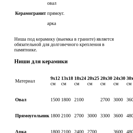
овал
Керамогранит
прямоуг.
арка
Ниша под керамику (выемка в граните) является
обязательной для долговечного крепления в
памятнике.
Ниши для керамики
9х12
13х18
18х24
20х25
20х30
24х30
30
Материал
см
см
см
см
см
см
см
Овал
1500
1800
2100
2700
3000
36
Прямоугольник
1800
2100
2700
3000
3300
3600
48
Арка
1800
2100
2400
2700
3600
48