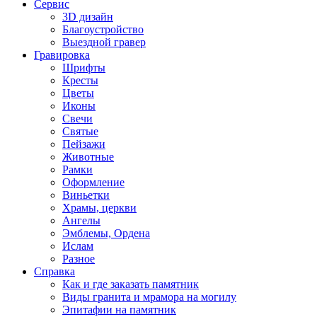
Сервис
3D дизайн
Благоустройство
Выездной гравер
Гравировка
Шрифты
Кресты
Цветы
Иконы
Свечи
Святые
Пейзажи
Животные
Рамки
Оформление
Виньетки
Храмы, церкви
Ангелы
Эмблемы, Ордена
Ислам
Разное
Справка
Как и где заказать памятник
Виды гранита и мрамора на могилу
Эпитафии на памятник