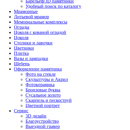
Барельеф/3D памятники
Удобный поиск по каталогу
Мраморные
Литьевой мрамор
Мемориальные комплексы
Ограды
Цоколя с кованой оградой
Цоколя
Столики и лавочки
Цветники
Плитка
Вазы и лампадки
Щебень
Оформление памятника
Фото на стекле
Скульптуры и Акрил
Фотокерамика
Бронзовые буквы
Сусальное золото
Скарпель и пескоструй
Цветной портрет
Сервис
3D дизайн
Благоустройство
Выездной гравер