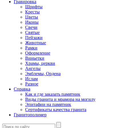
Гравировка
Шрифты
Кресты
Цветы
Иконы
Свечи
Святые
Пейзажи
Животные
Рамки
Оформление
Виньетки
Храмы, церкви
Ангелы
Эмблемы, Ордена
Ислам
Разное
Справка
Как и где заказать памятник
Виды гранита и мрамора на могилу
Эпитафии на памятник
Сертификаты качества гранита
Гранитополимер