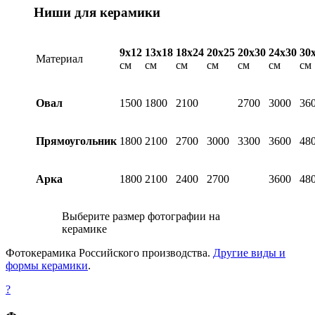
Ниши для керамики
9х12
13х18
18х24
20х25
20х30
24х30
30
Материал
см
см
см
см
см
см
см
Овал
1500
1800
2100
2700
3000
36
Прямоугольник
1800
2100
2700
3000
3300
3600
48
Арка
1800
2100
2400
2700
3600
48
Выберите размер фотографии на
керамике
Фотокерамика Российского производства.
Другие виды и
формы керамики
.
?