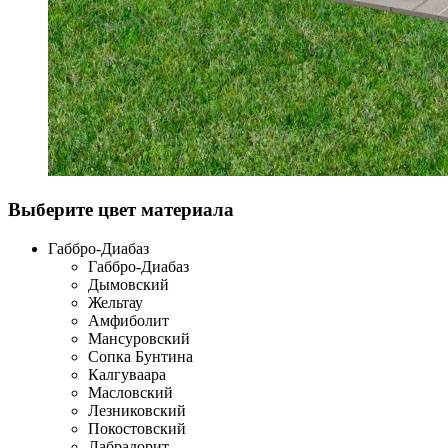
Выберите цвет материала
Габбро-Диабаз
Габбро-Диабаз
Дымовский
Жельтау
Амфиболит
Мансуровский
Сопка Бунтина
Калгуваара
Масловский
Лезниковский
Покостовский
Лабрадорит