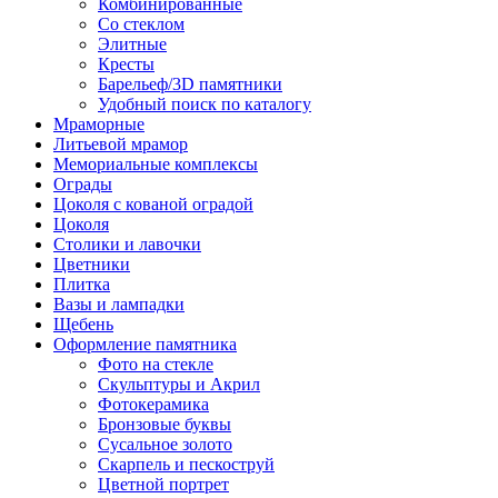
Комбинированные
Со стеклом
Элитные
Кресты
Барельеф/3D памятники
Удобный поиск по каталогу
Мраморные
Литьевой мрамор
Мемориальные комплексы
Ограды
Цоколя с кованой оградой
Цоколя
Столики и лавочки
Цветники
Плитка
Вазы и лампадки
Щебень
Оформление памятника
Фото на стекле
Скульптуры и Акрил
Фотокерамика
Бронзовые буквы
Сусальное золото
Скарпель и пескоструй
Цветной портрет