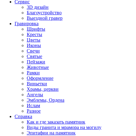
Сервис
3D дизайн
Благоустройство
Выездной гравер
Гравировка
Шрифты
Кресты
Цветы
Иконы
Свечи
Святые
Пейзажи
Животные
Рамки
Оформление
Виньетки
Храмы, церкви
Ангелы
Эмблемы, Ордена
Ислам
Разное
Справка
Как и где заказать памятник
Виды гранита и мрамора на могилу
Эпитафии на памятник