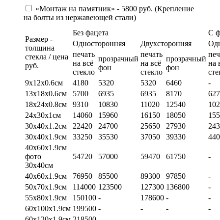
«Монтаж на памятник» - 5800 руб. (Крепление
на болты из нержавеющей стали)
Без фацета
С 
Размер -
Односторонняя
Двухсторонняя
Од
толщина
печать
печать
печ
стекла / цена
прозрачный
прозрачный
на всё
на всё
на 
руб.
фон
фон
стекло
стекло
сте
9х12х0.6см
4180
5320
5320
6460
-
13х18х0.6см
5700
6935
6935
8170
627
18х24х0.8см
9310
10830
11020
12540
102
24х30х1см
14060
15960
16150
18050
155
30х40х1.2см
22420
24700
25650
27930
243
30х40х1.9см
33250
35530
37050
39330
440
40х60х1.9см
фото
54720
57000
59470
61750
-
30х40см
40х60х1.9см
76950
85500
89300
97850
-
50х70х1.9см
114000
123500
127300
136800
-
55х80х1.9см
150100
-
178600
-
-
60х100х1.9см
199500
-
-
-
-
60х120х1.9см
218500
-
-
-
-