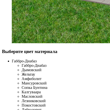
Выберите цвет материала
Габбро-Диабаз
Габбро-Диабаз
Дымовский
Жельтау
Амфиболит
Мансуровский
Сопка Бунтина
Калгуваара
Масловский
Лезниковский
Покостовский
Лабрадорит