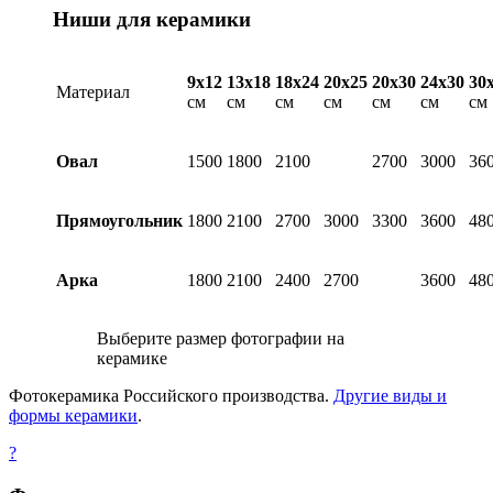
Ниши для керамики
9х12
13х18
18х24
20х25
20х30
24х30
30
Материал
см
см
см
см
см
см
см
Овал
1500
1800
2100
2700
3000
36
Прямоугольник
1800
2100
2700
3000
3300
3600
48
Арка
1800
2100
2400
2700
3600
48
Выберите размер фотографии на
керамике
Фотокерамика Российского производства.
Другие виды и
формы керамики
.
?