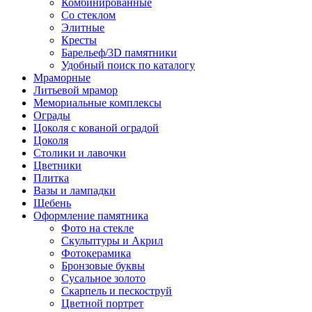
Комбинированные
Со стеклом
Элитные
Кресты
Барельеф/3D памятники
Удобный поиск по каталогу
Мраморные
Литьевой мрамор
Мемориальные комплексы
Ограды
Цоколя с кованой оградой
Цоколя
Столики и лавочки
Цветники
Плитка
Вазы и лампадки
Щебень
Оформление памятника
Фото на стекле
Скульптуры и Акрил
Фотокерамика
Бронзовые буквы
Сусальное золото
Скарпель и пескоструй
Цветной портрет