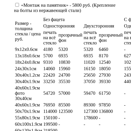
«Монтаж на памятник» - 5800 руб. (Крепление
на болты из нержавеющей стали)
Без фацета
С 
Размер -
Односторонняя
Двухсторонняя
Од
толщина
печать
печать
печ
стекла / цена
прозрачный
прозрачный
на всё
на всё
на 
руб.
фон
фон
стекло
стекло
сте
9х12х0.6см
4180
5320
5320
6460
-
13х18х0.6см
5700
6935
6935
8170
627
18х24х0.8см
9310
10830
11020
12540
102
24х30х1см
14060
15960
16150
18050
155
30х40х1.2см
22420
24700
25650
27930
243
30х40х1.9см
33250
35530
37050
39330
440
40х60х1.9см
фото
54720
57000
59470
61750
-
30х40см
40х60х1.9см
76950
85500
89300
97850
-
50х70х1.9см
114000
123500
127300
136800
-
55х80х1.9см
150100
-
178600
-
-
60х100х1.9см
199500
-
-
-
-
60х120х1.9см
218500
-
-
-
-