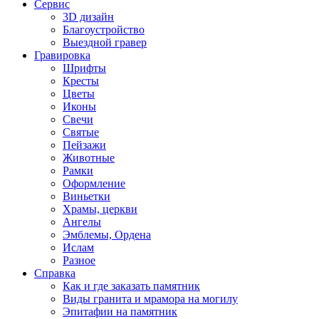
Сервис
3D дизайн
Благоустройство
Выездной гравер
Гравировка
Шрифты
Кресты
Цветы
Иконы
Свечи
Святые
Пейзажи
Животные
Рамки
Оформление
Виньетки
Храмы, церкви
Ангелы
Эмблемы, Ордена
Ислам
Разное
Справка
Как и где заказать памятник
Виды гранита и мрамора на могилу
Эпитафии на памятник