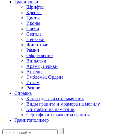
Гравировка
Шрифты
Кресты
Цветы
Иконы
Свечи
Святые
Пейзажи
Животные
Рамки
Оформление
Виньетки
Храмы, церкви
Ангелы
Эмблемы, Ордена
Ислам
Разное
Справка
Как и где заказать памятник
Виды гранита и мрамора на могилу
Эпитафии на памятник
Сертификаты качества гранита
Гранитополимер