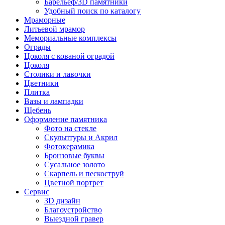
Барельеф/3D памятники
Удобный поиск по каталогу
Мраморные
Литьевой мрамор
Мемориальные комплексы
Ограды
Цоколя с кованой оградой
Цоколя
Столики и лавочки
Цветники
Плитка
Вазы и лампадки
Щебень
Оформление памятника
Фото на стекле
Скульптуры и Акрил
Фотокерамика
Бронзовые буквы
Сусальное золото
Скарпель и пескоструй
Цветной портрет
Сервис
3D дизайн
Благоустройство
Выездной гравер