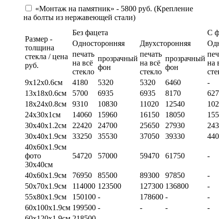
«Монтаж на памятник» - 5800 руб. (Крепление
на болты из нержавеющей стали)
Без фацета
С 
Размер -
Односторонняя
Двухсторонняя
Од
толщина
печать
печать
печ
стекла / цена
прозрачный
прозрачный
на всё
на всё
на 
руб.
фон
фон
стекло
стекло
сте
9х12х0.6см
4180
5320
5320
6460
-
13х18х0.6см
5700
6935
6935
8170
627
18х24х0.8см
9310
10830
11020
12540
102
24х30х1см
14060
15960
16150
18050
155
30х40х1.2см
22420
24700
25650
27930
243
30х40х1.9см
33250
35530
37050
39330
440
40х60х1.9см
фото
54720
57000
59470
61750
-
30х40см
40х60х1.9см
76950
85500
89300
97850
-
50х70х1.9см
114000
123500
127300
136800
-
55х80х1.9см
150100
-
178600
-
-
60х100х1.9см
199500
-
-
-
-
60х120х1.9см
218500
-
-
-
-