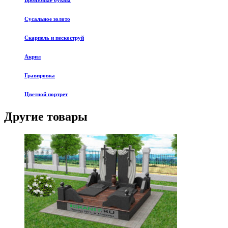
Бронзовые буквы
Сусальное золото
Скарпель и пескоструй
Акрил
Гравировка
Цветной портрет
Другие товары