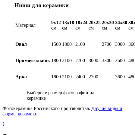
Ниши для керамики
9х12
13х18
18х24
20х25
20х30
24х30
30
Материал
см
см
см
см
см
см
см
Овал
1500
1800
2100
2700
3000
36
Прямоугольник
1800
2100
2700
3000
3300
3600
48
Арка
1800
2100
2400
2700
3600
48
Выберите размер фотографии на
керамике
Фотокерамика Российского производства.
Другие виды и
формы керамики
.
?