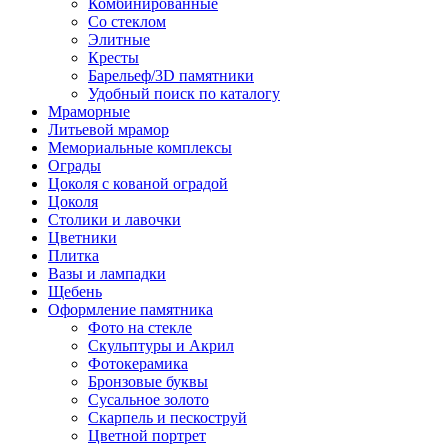
Комбинированные
Со стеклом
Элитные
Кресты
Барельеф/3D памятники
Удобный поиск по каталогу
Мраморные
Литьевой мрамор
Мемориальные комплексы
Ограды
Цоколя с кованой оградой
Цоколя
Столики и лавочки
Цветники
Плитка
Вазы и лампадки
Щебень
Оформление памятника
Фото на стекле
Скульптуры и Акрил
Фотокерамика
Бронзовые буквы
Сусальное золото
Скарпель и пескоструй
Цветной портрет