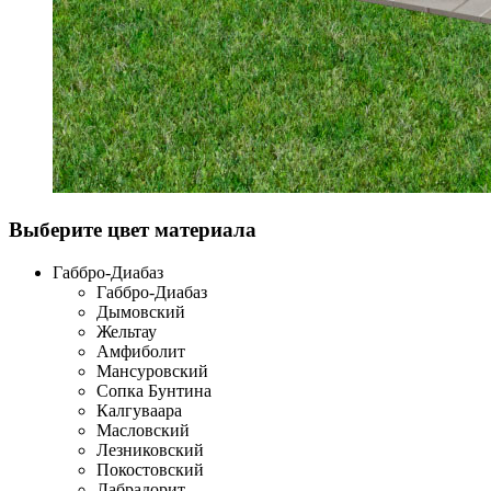
Выберите цвет материала
Габбро-Диабаз
Габбро-Диабаз
Дымовский
Жельтау
Амфиболит
Мансуровский
Сопка Бунтина
Калгуваара
Масловский
Лезниковский
Покостовский
Лабрадорит