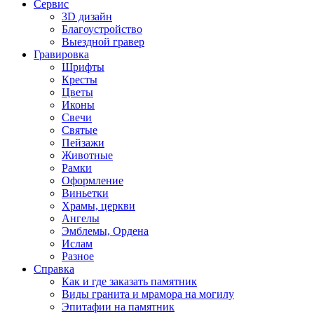
Сервис
3D дизайн
Благоустройство
Выездной гравер
Гравировка
Шрифты
Кресты
Цветы
Иконы
Свечи
Святые
Пейзажи
Животные
Рамки
Оформление
Виньетки
Храмы, церкви
Ангелы
Эмблемы, Ордена
Ислам
Разное
Справка
Как и где заказать памятник
Виды гранита и мрамора на могилу
Эпитафии на памятник