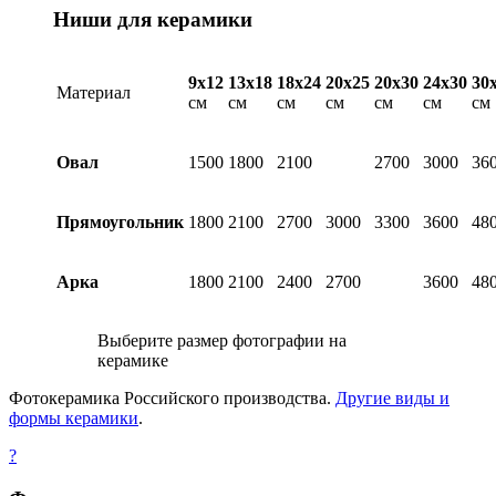
Ниши для керамики
9х12
13х18
18х24
20х25
20х30
24х30
30
Материал
см
см
см
см
см
см
см
Овал
1500
1800
2100
2700
3000
36
Прямоугольник
1800
2100
2700
3000
3300
3600
48
Арка
1800
2100
2400
2700
3600
48
Выберите размер фотографии на
керамике
Фотокерамика Российского производства.
Другие виды и
формы керамики
.
?