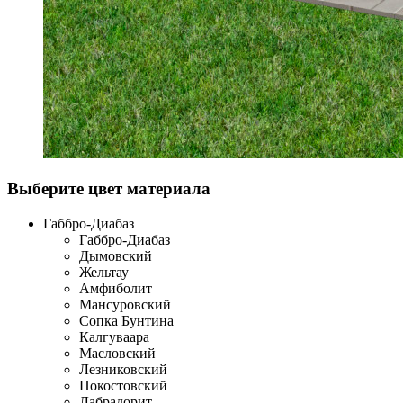
Выберите цвет материала
Габбро-Диабаз
Габбро-Диабаз
Дымовский
Жельтау
Амфиболит
Мансуровский
Сопка Бунтина
Калгуваара
Масловский
Лезниковский
Покостовский
Лабрадорит