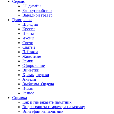
Сервис
3D дизайн
Благоустройство
Выездной гравер
Гравировка
Шрифты
Кресты
Цветы
Иконы
Свечи
Святые
Пейзажи
Животные
Рамки
Оформление
Виньетки
Храмы, церкви
Ангелы
Эмблемы, Ордена
Ислам
Разное
Справка
Как и где заказать памятник
Виды гранита и мрамора на могилу
Эпитафии на памятник