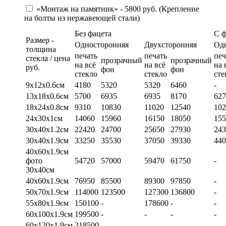
«Монтаж на памятник» - 5800 руб. (Крепление
на болты из нержавеющей стали)
Без фацета
С 
Размер -
Односторонняя
Двухсторонняя
Од
толщина
печать
печать
печ
стекла / цена
прозрачный
прозрачный
на всё
на всё
на 
руб.
фон
фон
стекло
стекло
сте
9х12х0.6см
4180
5320
5320
6460
-
13х18х0.6см
5700
6935
6935
8170
627
18х24х0.8см
9310
10830
11020
12540
102
24х30х1см
14060
15960
16150
18050
155
30х40х1.2см
22420
24700
25650
27930
243
30х40х1.9см
33250
35530
37050
39330
440
40х60х1.9см
фото
54720
57000
59470
61750
-
30х40см
40х60х1.9см
76950
85500
89300
97850
-
50х70х1.9см
114000
123500
127300
136800
-
55х80х1.9см
150100
-
178600
-
-
60х100х1.9см
199500
-
-
-
-
60х120х1.9см
218500
-
-
-
-