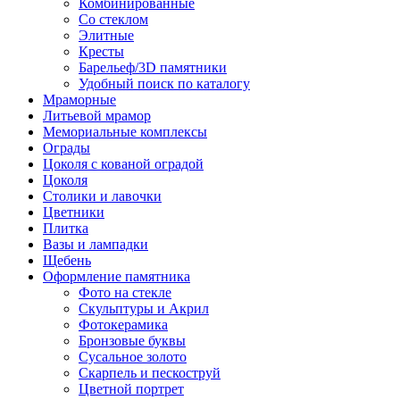
Комбинированные
Со стеклом
Элитные
Кресты
Барельеф/3D памятники
Удобный поиск по каталогу
Мраморные
Литьевой мрамор
Мемориальные комплексы
Ограды
Цоколя с кованой оградой
Цоколя
Столики и лавочки
Цветники
Плитка
Вазы и лампадки
Щебень
Оформление памятника
Фото на стекле
Скульптуры и Акрил
Фотокерамика
Бронзовые буквы
Сусальное золото
Скарпель и пескоструй
Цветной портрет