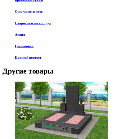
Бронзовые буквы
Сусальное золото
Скарпель и пескоструй
Акрил
Гравировка
Цветной портрет
Другие товары