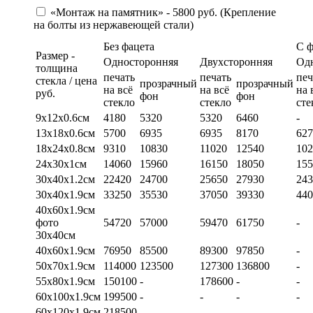
«Монтаж на памятник» - 5800 руб. (Крепление
на болты из нержавеющей стали)
Без фацета
С 
Размер -
Односторонняя
Двухсторонняя
Од
толщина
печать
печать
печ
стекла / цена
прозрачный
прозрачный
на всё
на всё
на 
руб.
фон
фон
стекло
стекло
сте
9х12х0.6см
4180
5320
5320
6460
-
13х18х0.6см
5700
6935
6935
8170
627
18х24х0.8см
9310
10830
11020
12540
102
24х30х1см
14060
15960
16150
18050
155
30х40х1.2см
22420
24700
25650
27930
243
30х40х1.9см
33250
35530
37050
39330
440
40х60х1.9см
фото
54720
57000
59470
61750
-
30х40см
40х60х1.9см
76950
85500
89300
97850
-
50х70х1.9см
114000
123500
127300
136800
-
55х80х1.9см
150100
-
178600
-
-
60х100х1.9см
199500
-
-
-
-
60х120х1.9см
218500
-
-
-
-