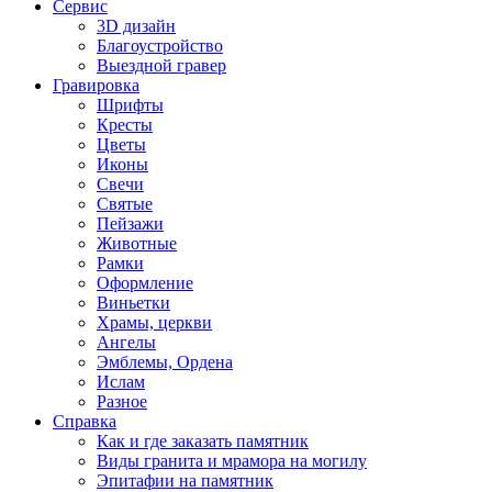
Сервис
3D дизайн
Благоустройство
Выездной гравер
Гравировка
Шрифты
Кресты
Цветы
Иконы
Свечи
Святые
Пейзажи
Животные
Рамки
Оформление
Виньетки
Храмы, церкви
Ангелы
Эмблемы, Ордена
Ислам
Разное
Справка
Как и где заказать памятник
Виды гранита и мрамора на могилу
Эпитафии на памятник