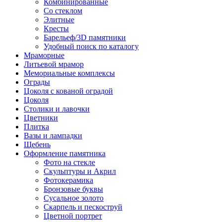
Комбинированные
Со стеклом
Элитные
Кресты
Барельеф/3D памятники
Удобный поиск по каталогу
Мраморные
Литьевой мрамор
Мемориальные комплексы
Ограды
Цоколя с кованой оградой
Цоколя
Столики и лавочки
Цветники
Плитка
Вазы и лампадки
Щебень
Оформление памятника
Фото на стекле
Скульптуры и Акрил
Фотокерамика
Бронзовые буквы
Сусальное золото
Скарпель и пескоструй
Цветной портрет