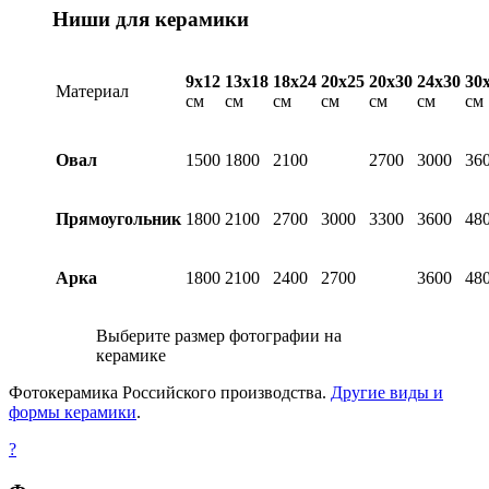
Ниши для керамики
9х12
13х18
18х24
20х25
20х30
24х30
30
Материал
см
см
см
см
см
см
см
Овал
1500
1800
2100
2700
3000
36
Прямоугольник
1800
2100
2700
3000
3300
3600
48
Арка
1800
2100
2400
2700
3600
48
Выберите размер фотографии на
керамике
Фотокерамика Российского производства.
Другие виды и
формы керамики
.
?