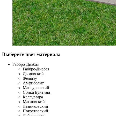
Выберите цвет материала
Габбро-Диабаз
Габбро-Диабаз
Дымовский
Жельтау
Амфиболит
Мансуровский
Сопка Бунтина
Калгуваара
Масловский
Лезниковский
Покостовский
Лабрадорит