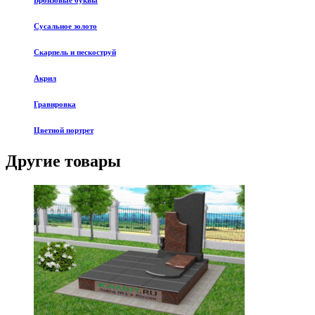
Бронзовые буквы
Сусальное золото
Скарпель и пескоструй
Акрил
Гравировка
Цветной портрет
Другие товары