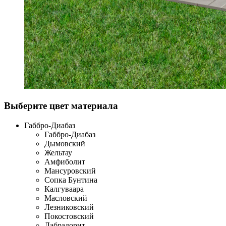
Выберите цвет материала
Габбро-Диабаз
Габбро-Диабаз
Дымовский
Жельтау
Амфиболит
Мансуровский
Сопка Бунтина
Калгуваара
Масловский
Лезниковский
Покостовский
Лабрадорит