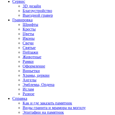
Сервис
3D дизайн
Благоустройство
Выездной гравер
Гравировка
Шрифты
Кресты
Цветы
Иконы
Свечи
Святые
Пейзажи
Животные
Рамки
Оформление
Виньетки
Храмы, церкви
Ангелы
Эмблемы, Ордена
Ислам
Разное
Справка
Как и где заказать памятник
Виды гранита и мрамора на могилу
Эпитафии на памятник