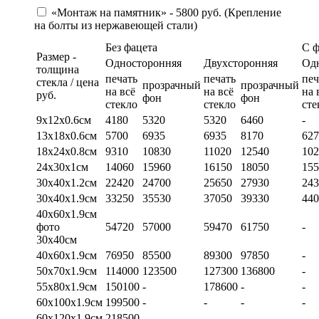
«Монтаж на памятник» - 5800 руб. (Крепление
на болты из нержавеющей стали)
Без фацета
С 
Размер -
Односторонняя
Двухсторонняя
Од
толщина
печать
печать
печ
стекла / цена
прозрачный
прозрачный
на всё
на всё
на 
руб.
фон
фон
стекло
стекло
сте
9х12х0.6см
4180
5320
5320
6460
-
13х18х0.6см
5700
6935
6935
8170
627
18х24х0.8см
9310
10830
11020
12540
102
24х30х1см
14060
15960
16150
18050
155
30х40х1.2см
22420
24700
25650
27930
243
30х40х1.9см
33250
35530
37050
39330
440
40х60х1.9см
фото
54720
57000
59470
61750
-
30х40см
40х60х1.9см
76950
85500
89300
97850
-
50х70х1.9см
114000
123500
127300
136800
-
55х80х1.9см
150100
-
178600
-
-
60х100х1.9см
199500
-
-
-
-
60х120х1.9см
218500
-
-
-
-