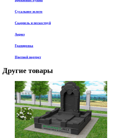
Бронзовые буквы
Сусальное золото
Скарпель и пескоструй
Акрил
Гравировка
Цветной портрет
Другие товары