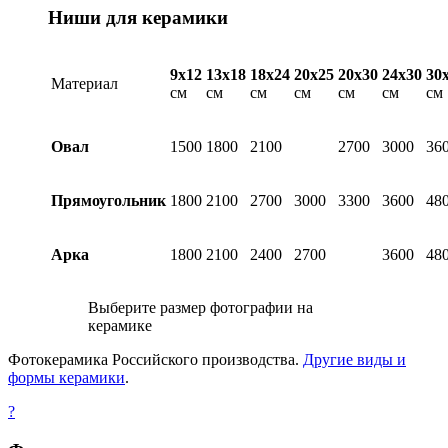
Ниши для керамики
9х12
13х18
18х24
20х25
20х30
24х30
30
Материал
см
см
см
см
см
см
см
Овал
1500
1800
2100
2700
3000
36
Прямоугольник
1800
2100
2700
3000
3300
3600
48
Арка
1800
2100
2400
2700
3600
48
Выберите размер фотографии на
керамике
Фотокерамика Российского производства.
Другие виды и
формы керамики
.
?