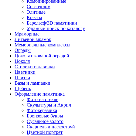
Комбинированные
Со стеклом
Элитные
Кресты
Барельеф/3D памятники
Удобный поиск по каталогу
Мраморные
Литьевой мрамор
Мемориальные комплексы
Ограды
Цоколя с кованой оградой
Цоколя
Столики и лавочки
Цветники
Плитка
Вазы и лампадки
Щебень
Оформление памятника
Фото на стекле
Скульптуры и Акрил
Фотокерамика
Бронзовые буквы
Сусальное золото
Скарпель и пескоструй
Цветной портрет