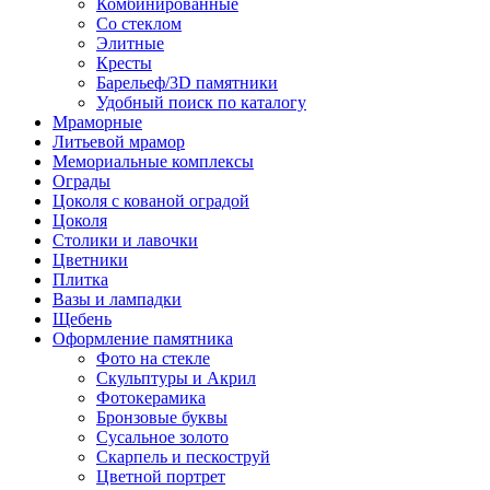
Комбинированные
Со стеклом
Элитные
Кресты
Барельеф/3D памятники
Удобный поиск по каталогу
Мраморные
Литьевой мрамор
Мемориальные комплексы
Ограды
Цоколя с кованой оградой
Цоколя
Столики и лавочки
Цветники
Плитка
Вазы и лампадки
Щебень
Оформление памятника
Фото на стекле
Скульптуры и Акрил
Фотокерамика
Бронзовые буквы
Сусальное золото
Скарпель и пескоструй
Цветной портрет