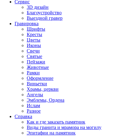
Сервис
3D дизайн
Благоустройство
Выездной гравер
Гравировка
Шрифты
Кресты
Цветы
Иконы
Свечи
Святые
Пейзажи
Животные
Рамки
Оформление
Виньетки
Храмы, церкви
Ангелы
Эмблемы, Ордена
Ислам
Разное
Справка
Как и где заказать памятник
Виды гранита и мрамора на могилу
Эпитафии на памятник