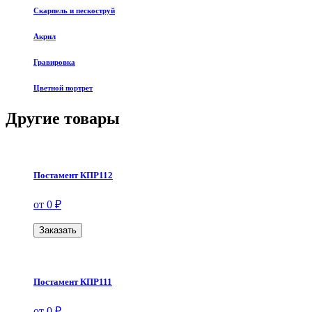
Скарпель и пескоструй
Акрил
Гравировка
Цветной портрет
Другие товары
Постамент КПР112
от 0 ₽
Заказать
Постамент КПР111
от 0 ₽