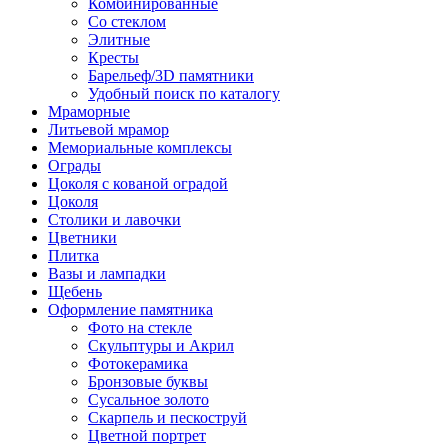
Комбинированные
Со стеклом
Элитные
Кресты
Барельеф/3D памятники
Удобный поиск по каталогу
Мраморные
Литьевой мрамор
Мемориальные комплексы
Ограды
Цоколя с кованой оградой
Цоколя
Столики и лавочки
Цветники
Плитка
Вазы и лампадки
Щебень
Оформление памятника
Фото на стекле
Скульптуры и Акрил
Фотокерамика
Бронзовые буквы
Сусальное золото
Скарпель и пескоструй
Цветной портрет