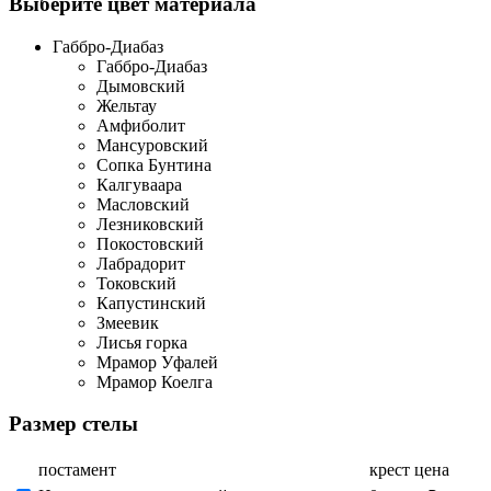
Выберите цвет материала
Габбро-Диабаз
Габбро-Диабаз
Дымовский
Жельтау
Амфиболит
Мансуровский
Сопка Бунтина
Калгуваара
Масловский
Лезниковский
Покостовский
Лабрадорит
Токовский
Капустинский
Змеевик
Лисья горка
Мрамор Уфалей
Мрамор Коелга
Размер стелы
постамент
крест
цена