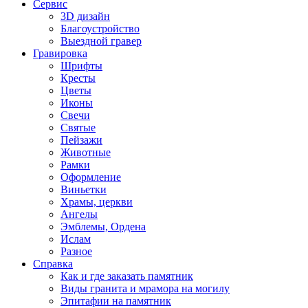
Сервис
3D дизайн
Благоустройство
Выездной гравер
Гравировка
Шрифты
Кресты
Цветы
Иконы
Свечи
Святые
Пейзажи
Животные
Рамки
Оформление
Виньетки
Храмы, церкви
Ангелы
Эмблемы, Ордена
Ислам
Разное
Справка
Как и где заказать памятник
Виды гранита и мрамора на могилу
Эпитафии на памятник